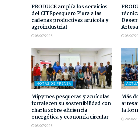
PRODUCE amplía los servicios
PRODUC
del CITEpesquero Piura a las
técnic
cadenas productivas acuícola y
Desem
agroindustrial
Artesa
08/07/2025
08/07/2
NOTAS DE PRENSA
ACTU
Mipymes pesqueras y acuícolas
Más de
fortalecen su sostenibilidad con
artesa
charla sobre eficiencia
la for
energética y economía circular
24/06/2
03/07/2025