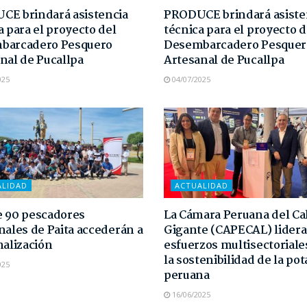
E brindará asistencia
PRODUCE brindará asiste
a para el proyecto del
técnica para el proyecto d
barcadero Pesquero
Desembarcadero Pesquer
nal de Pucallpa
Artesanal de Pucallpa
025
04/07/2025
ALIDAD
ACTUALIDAD
 90 pescadores
La Cámara Peruana del C
nales de Paita accederán a
Gigante (CAPECAL) lidera
malización
esfuerzos multisectoriale
la sostenibilidad de la pot
025
peruana
16/06/2025