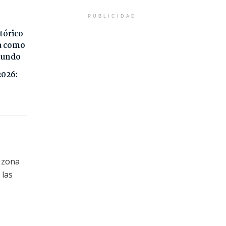
PUBLICIDAD
tórico
da como
 mundo
2026:
a zona
 las