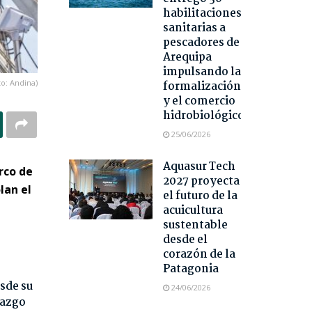
habilitaciones
sanitarias a
pescadores de
Arequipa
impulsando la
to: Andina)
formalización
y el comercio
hidrobiológico
25/06/2026
Aquasur Tech
rco de
2027 proyecta
lan el
el futuro de la
acuicultura
sustentable
desde el
corazón de la
Patagonia
sde su
24/06/2026
razgo