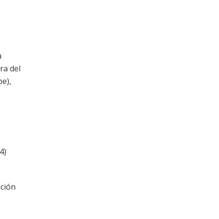
a
ra del
pe),
4)
ación