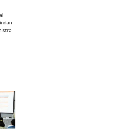
al
rindan
nistro