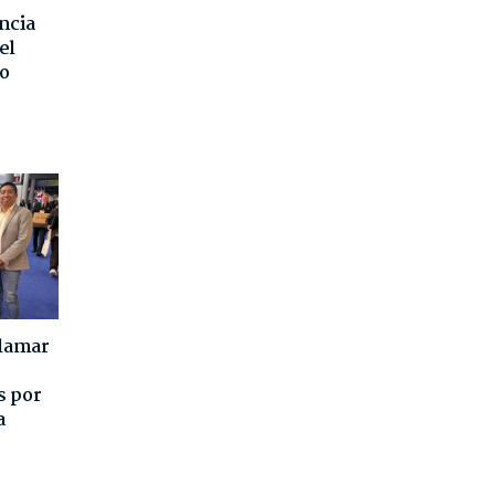
ncia
el
o
alamar
s por
a