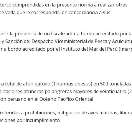
 cerco comprendidas en la presente norma a realizar otras
 de veda que le corresponda, en concordancia a sus
uerir la presencia de un fiscalizador a bordo acreditado por l
n y Sanción del Despacho Viceministerial de Pesca y Acuicultu
 a bordo acreditado por el Instituto del Mar del Perú (Imar
ura total de atún patudo (Thunnus obesus) en 500 toneladas
barcaciones atuneras palangreras mayores de veinticuatro (2
lón peruano en el Océano Pacífico Oriental
feridas a prohibiciones, mitigación de aves marinas, liber
anciones por incumplimiento.