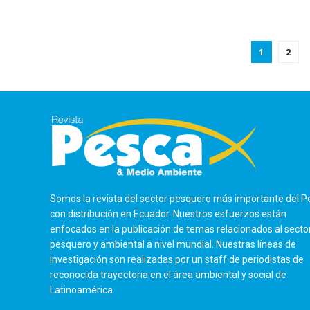
1
2
Somos la revista del sector pesquero más importante del P
con distribución en Ecuador. Nuestros esfuerzos están
enfocados en la publicación de temas relacionados al secto
pesquero y ambiental a nivel mundial. Nuestras líneas de
investigación son realizadas por un staff de periodistas de
reconocida trayectoria en el área ambiental y social de
Latinoamérica.