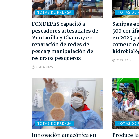
NOTAS DE PRENSA
NOTAS DE 
FONDEPES capacitó a
Sanipes em
pescadores artesanales de
500 certif
Ventanilla y Chancay en
en 2025 pa
reparación de redes de
comercio 
pesca y manipulación de
hidrobioló
recursos pesqueros
20/03/2025
21/03/2025
NOTAS DE PRENSA
NOTAS DE 
Innovación amazónica en
Produce la