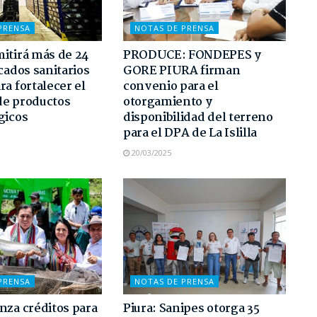
PRENSA
NOTAS DE PRENSA
itirá más de 24
PRODUCE: FONDEPES y
icados sanitarios
GORE PIURA firman
ra fortalecer el
convenio para el
de productos
otorgamiento y
gicos
disponibilidad del terreno
para el DPA de La Islilla
20/03/2025
PRENSA
NOTAS DE PRENSA
nza créditos para
Piura: Sanipes otorga 35