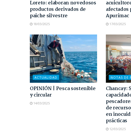
Loreto: elaboran novedosos
acuicultor
productos derivados de
afectados 
paiche silvestre
Apurímac
18/03/2025
17/03/2025
ACTUALIDAD
NOTAS DE 
OPINIÓN | Pesca sostenible
Chancay: S
y circular
capacidad
pescadore
14/03/2025
de recurso
en inocuid
prácticas
12/03/2025