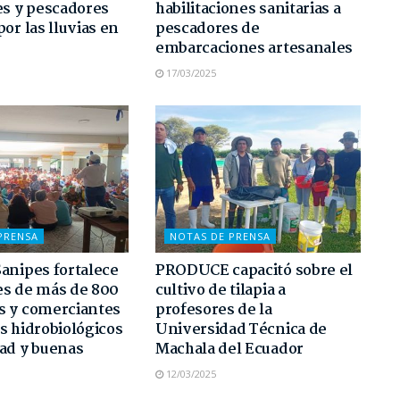
es y pescadores
habilitaciones sanitarias a
por las lluvias en
pescadores de
embarcaciones artesanales
17/03/2025
PRENSA
NOTAS DE PRENSA
anipes fortalece
PRODUCE capacitó sobre el
es de más de 800
cultivo de tilapia a
s y comerciantes
profesores de la
s hidrobiológicos
Universidad Técnica de
ad y buenas
Machala del Ecuador
12/03/2025