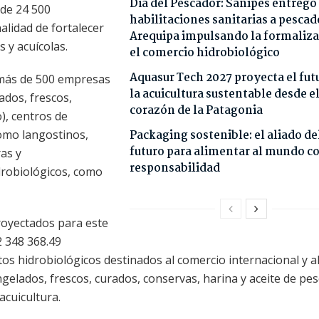
Día del Pescador: Sanipes entregó
 de 24 500
habilitaciones sanitarias a pescad
nalidad de fortalecer
Arequipa impulsando la formaliza
 y acuícolas.
el comercio hidrobiológico
Aquasur Tech 2027 proyecta el fut
a más de 500 empresas
la acuicultura sustentable desde e
ados, frescos,
corazón de la Patagonia
), centros de
omo langostinos,
Packaging sostenible: el aliado de
futuro para alimentar al mundo c
ras y
responsabilidad
drobiológicos, como
proyectados para este
2 348 368.49
os hidrobiológicos destinados al comercio internacional y a
gelados, frescos, curados, conservas, harina y aceite de pe
acuicultura.