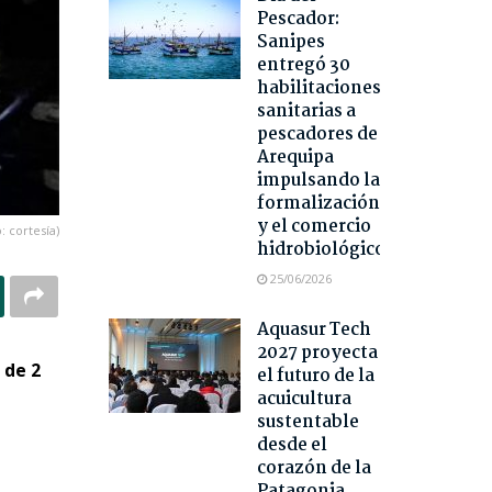
Pescador:
Sanipes
entregó 30
habilitaciones
sanitarias a
pescadores de
Arequipa
impulsando la
formalización
y el comercio
: cortesía)
hidrobiológico
25/06/2026
Aquasur Tech
2027 proyecta
 de 2
el futuro de la
acuicultura
sustentable
desde el
corazón de la
Patagonia