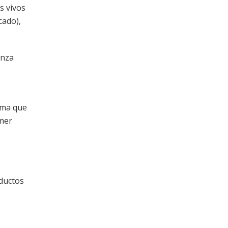
s vivos
cado),
anza
tima que
imer
oductos