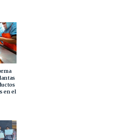
forma
lantas
ductos
s en el