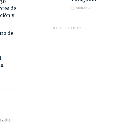
 30
ores de
24/06/2026
ción y
PUBLICIDAD
uro de
l
l
on
l
scado,