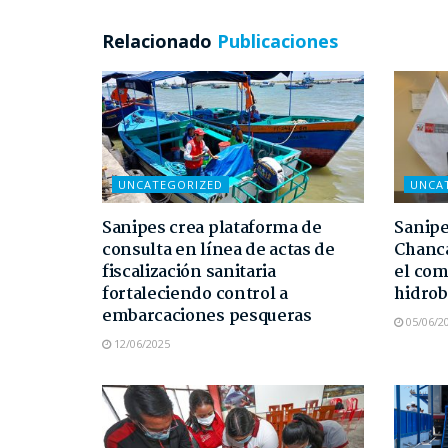
Relacionado
Publicaciones
UNCATEGORIZED
UNCA
Sanipes crea plataforma de
Sanipe
consulta en línea de actas de
Chanca
fiscalización sanitaria
el com
fortaleciendo control a
hidrob
embarcaciones pesqueras
05/06/2
12/06/2025