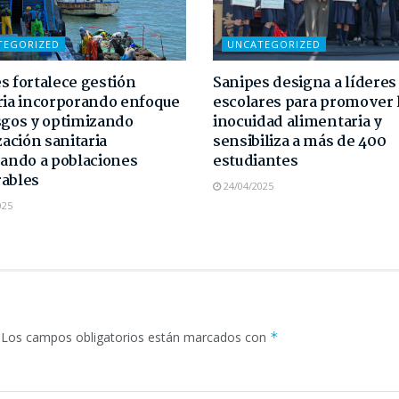
TEGORIZED
UNCATEGORIZED
s fortalece gestión
Sanipes designa a líderes
ria incorporando enfoque
escolares para promover 
sgos y optimizando
inocuidad alimentaria y
zación sanitaria
sensibiliza a más de 400
zando a poblaciones
estudiantes
ables
24/04/2025
025
Los campos obligatorios están marcados con
*