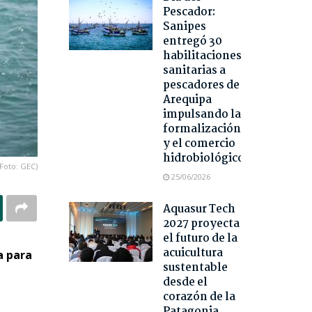
Pescador:
Sanipes
entregó 30
habilitaciones
sanitarias a
pescadores de
Arequipa
impulsando la
formalización
y el comercio
hidrobiológico
(Foto: GEC)
25/06/2026
Aquasur Tech
2027 proyecta
el futuro de la
acuicultura
a para
sustentable
desde el
corazón de la
Patagonia