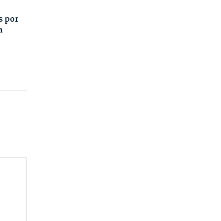
s por
a