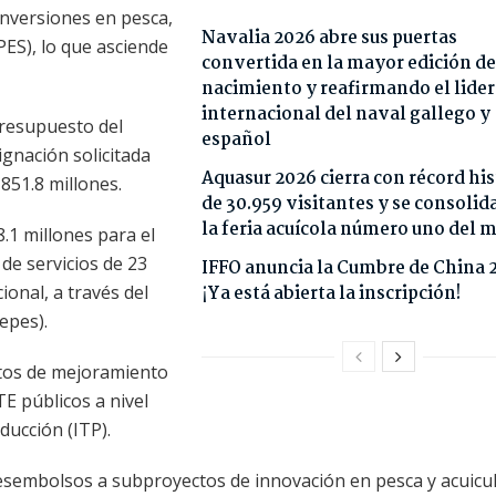
inversiones en pesca,
Navalia 2026 abre sus puertas
ES), lo que asciende
convertida en la mayor edición de
nacimiento y reafirmando el lide
internacional del naval gallego y
Presupuesto del
español
ignación solicitada
Aquasur 2026 cierra con récord his
851.8 millones.
de 30.959 visitantes y se consoli
la feria acuícola número uno del
.1 millones para el
de servicios de 23
IFFO anuncia la Cumbre de China 
onal, a través del
¡Ya está abierta la inscripción!
epes).
ctos de mejoramiento
TE públicos a nivel
ducción (ITP).
desembolsos a subproyectos de innovación en pesca y acuicu