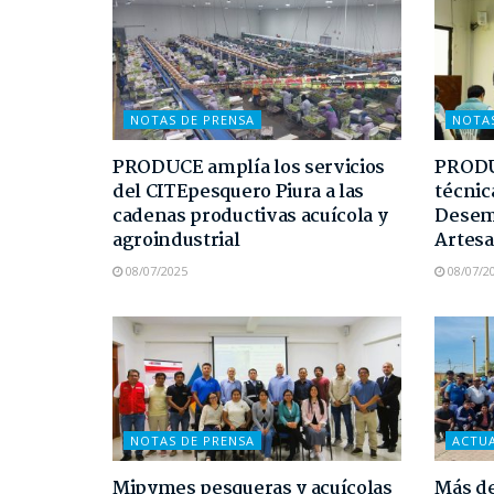
NOTAS DE PRENSA
NOTA
PRODUCE amplía los servicios
PRODUC
del CITEpesquero Piura a las
técnic
cadenas productivas acuícola y
Desem
agroindustrial
Artesa
08/07/2025
08/07/2
NOTAS DE PRENSA
ACTU
Mipymes pesqueras y acuícolas
Más de