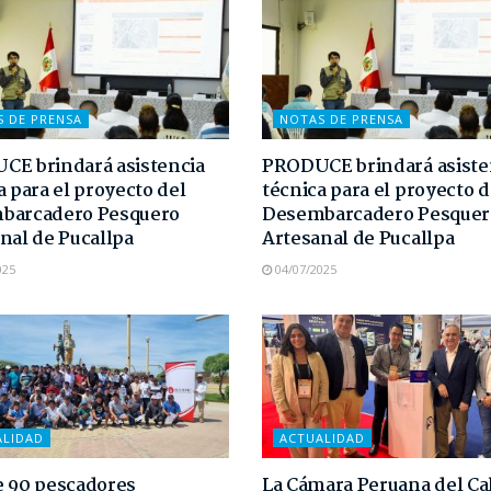
S DE PRENSA
NOTAS DE PRENSA
E brindará asistencia
PRODUCE brindará asiste
a para el proyecto del
técnica para el proyecto d
barcadero Pesquero
Desembarcadero Pesquer
nal de Pucallpa
Artesanal de Pucallpa
025
04/07/2025
ALIDAD
ACTUALIDAD
 90 pescadores
La Cámara Peruana del C