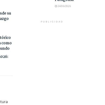
24/06/2026
sde su
razgo
PUBLICIDAD
tórico
da como
 mundo
2026:
ltura