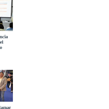
ncia
el
o
alamar