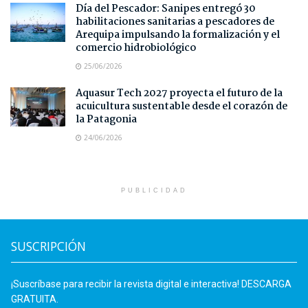
Día del Pescador: Sanipes entregó 30
habilitaciones sanitarias a pescadores de
Arequipa impulsando la formalización y el
comercio hidrobiológico
25/06/2026
Aquasur Tech 2027 proyecta el futuro de la
acuicultura sustentable desde el corazón de
la Patagonia
24/06/2026
PUBLICIDAD
SUSCRIPCIÓN
¡Suscríbase para recibir la revista digital e interactiva! DESCARGA
GRATUITA.