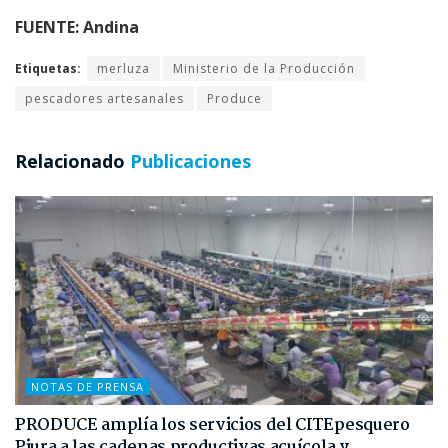
FUENTE: Andina
Etiquetas:
merluza
Ministerio de la Producción
pescadores artesanales
Produce
Relacionado
Publicaciones
NOTAS DE PRENSA
PRODUCE amplía los servicios del CITEpesquero
Piura a las cadenas productivas acuícola y