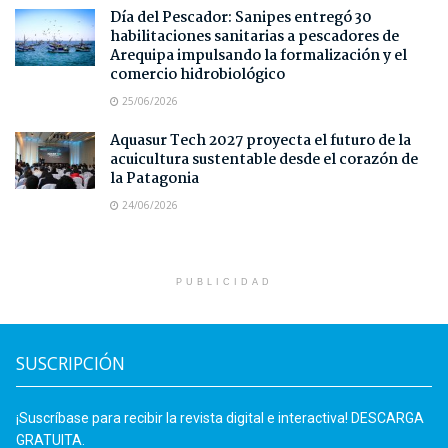
Día del Pescador: Sanipes entregó 30
habilitaciones sanitarias a pescadores de
Arequipa impulsando la formalización y el
comercio hidrobiológico
25/06/2026
Aquasur Tech 2027 proyecta el futuro de la
acuicultura sustentable desde el corazón de
la Patagonia
24/06/2026
PUBLICIDAD
SUSCRIPCIÓN
¡Suscríbase para recibir la revista digital e interactiva! DESCARGA
GRATUITA.