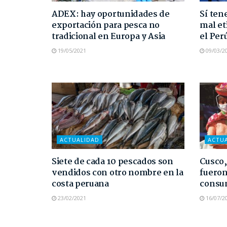
ADEX: hay oportunidades de
Sí ten
exportación para pesca no
mal et
tradicional en Europa y Asia
el Per
19/05/2021
09/03/2
ACTUALIDAD
ACTU
Siete de cada 10 pescados son
Cusco
vendidos con otro nombre en la
fueron
costa peruana
consum
23/02/2021
16/07/2