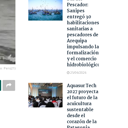
Pescador:
Sanipes
entregó 30
habilitaciones
sanitarias a
pescadores de
Arequipa
impulsando la
formalización
y el comercio
hidrobiológico
to: Perú21)
25/06/2026
Aquasur Tech
2027 proyecta
el futuro de la
acuicultura
sustentable
desde el
corazón de la
Patagonia