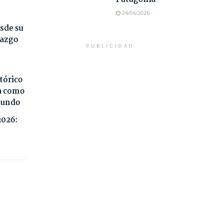
24/06/2026
sde su
razgo
PUBLICIDAD
tórico
da como
 mundo
2026: