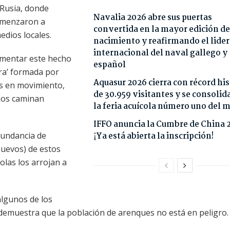
n Rusia, donde
Navalia 2026 abre sus puertas
comenzaron a
convertida en la mayor edición de
edios locales.
nacimiento y reafirmando el lide
internacional del naval gallego y
umentar este hecho
español
bra’ formada por
Aquasur 2026 cierra con récord his
os en movimiento,
de 30.959 visitantes y se consoli
eños caminan
la feria acuícola número uno del
IFFO anuncia la Cumbre de China 
bundancia de
¡Ya está abierta la inscripción!
huevos) de estos
 olas los arrojan a
 algunos de los
e demuestra que la población de arenques no está en peligro.