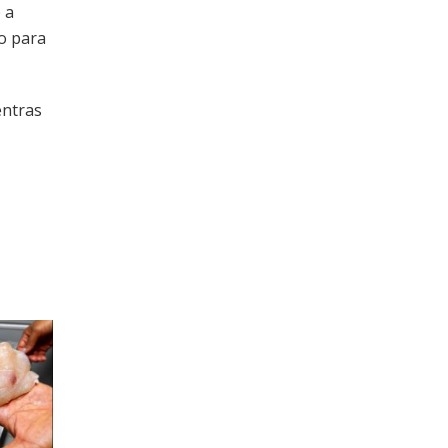
 a
ro para
entras