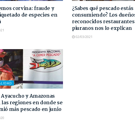
emos corvina: fraude y
¿Sabes qué pescado estás
iquetado de especies en
consumiendo? Los dueño
ú
reconocidos restaurantes
piuranos nos lo explican
021
02/03/2021
ALIDAD
, Ayacucho y Amazonas
 las regiones en donde se
ió más pescado en junio
020