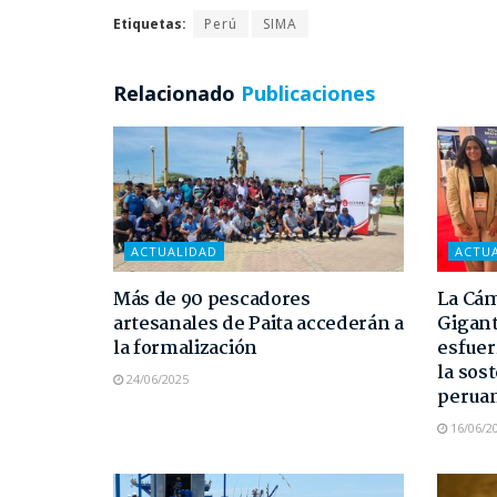
Etiquetas:
Perú
SIMA
Relacionado
Publicaciones
ACTUALIDAD
ACTU
Más de 90 pescadores
La Cám
artesanales de Paita accederán a
Gigant
la formalización
esfuer
la sost
24/06/2025
perua
16/06/2