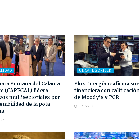
ALIDAD
UNCATEGORIZED
ara Peruana del Calamar
Pluz Energía reafirma su 
e (CAPECAL) lidera
financiera con calificaci
zos multisectoriales por
de Moody’s y PCR
enibilidad de la pota
30/05/2025
na
025