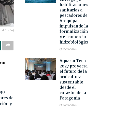
habilitaciones
sanitarias a
pescadores de
Arequipa
impulsando la
: difusión)
formalización
y el comercio
hidrobiológico
25/06/2026
Aquasur Tech
omo
2027 proyecta
el futuro de la
acuicultura
sustentable
desde el
 30
corazón de la
ores de
Patagonia
ción y
24/06/2026