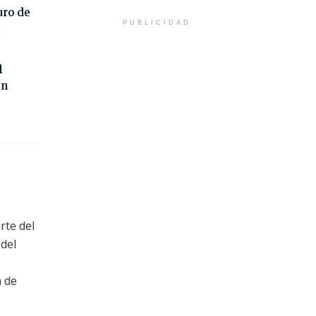
uro de
PUBLICIDAD
l
l
on
rte del
 del
n de