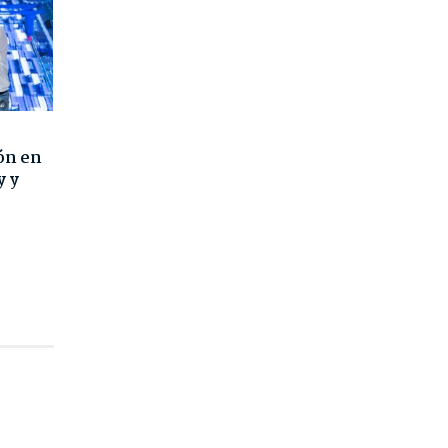
ón en
y y