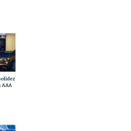
solidez
ón AAA