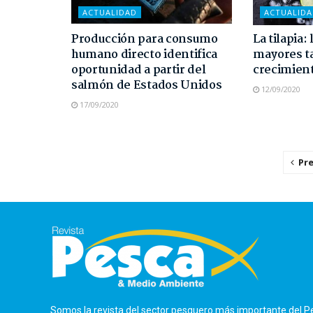
ACTUALIDAD
ACTUALID
Producción para consumo
La tilapia:
humano directo identifica
mayores t
oportunidad a partir del
crecimient
salmón de Estados Unidos
12/09/2020
17/09/2020
Pr
Somos la revista del sector pesquero más importante del P