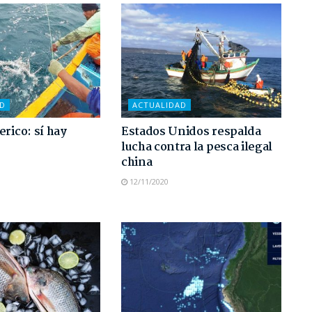
AD
ACTUALIDAD
erico: sí hay
Estados Unidos respalda
lucha contra la pesca ilegal
china
12/11/2020