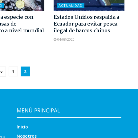
AD
ACTUALIDAD
 la especie con
Estados Unidos respalda a
asas de
Ecuador para evitar pesca
o a nivel mundial
ilegal de barcos chinos
04/08/2020
ev
1
2
MENÚ PRINCIPAL
Inicio
Nosotros
erú,