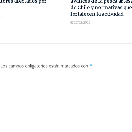
ltores afectados por
avances de la pesca artes
s
de Chile y normativas que
fortalecen la actividad
025
27/02/2025
Los campos obligatorios están marcados con
*