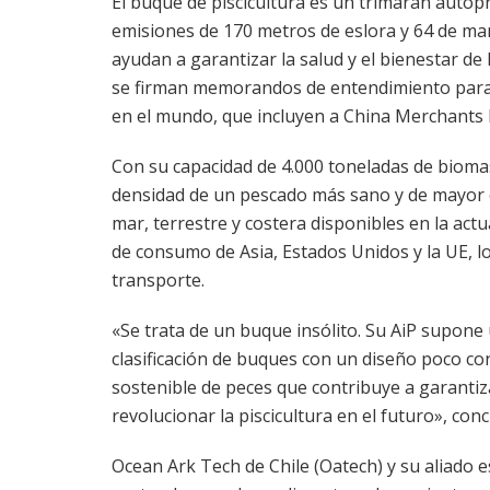
El buque de piscicultura es un trimarán autoprop
emisiones de 170 metros de eslora y 64 de manga
ayudan a garantizar la salud y el bienestar de 
se firman memorandos de entendimiento para co
en el mundo, que incluyen a China Merchants I
Con su capacidad de 4.000 toneladas de biomas
densidad de un pescado más sano y de mayor cal
mar, terrestre y costera disponibles en la act
de consumo de Asia, Estados Unidos y la UE, 
transporte.
«Se trata de un buque insólito. Su AiP supone u
clasificación de buques con un diseño poco co
sostenible de peces que contribuye a garantiz
revolucionar la piscicultura en el futuro», con
Ocean Ark Tech de Chile (Oatech) y su aliado 