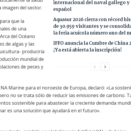
ásticamente la salud
internacional del naval gallego y
a imagen del sector.
español
Aquasur 2026 cierra con récord his
para que la
de 30.959 visitantes y se consoli
onales de una
la feria acuícola número uno del
 Arca del Océano
IFFO anuncia la Cumbre de China 
es de algas y las
¡Ya está abierta la inscripción!
uicultura- produciría
roducción mundial de
blaciones de peces y
RINA Marine para el noroeste de Europa, declaró: «La sosteni
pero no se trata sólo de reducir las emisiones de carbono. 
entos sostenible para abastecer la creciente demanda mundi
mar es una solución que ayudará en el futuro».