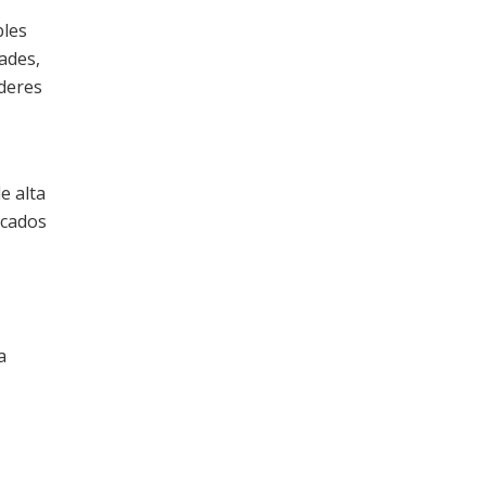
bles
dades,
íderes
e alta
rcados
a