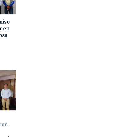
miso
r en
osa
aron