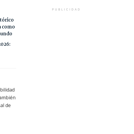
PUBLICIDAD
tórico
da como
 mundo
2026:
bilidad
También
al de