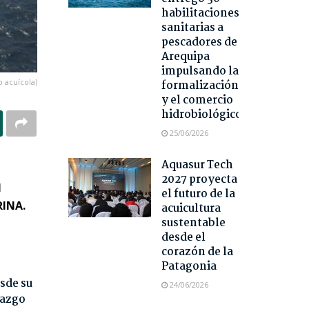
habilitaciones
sanitarias a
pescadores de
Arequipa
impulsando la
 acuícola)
formalización
y el comercio
hidrobiológico
25/06/2026
Aquasur Tech
2027 proyecta
l
el futuro de la
RINA.
acuicultura
sustentable
desde el
corazón de la
Patagonia
sde su
24/06/2026
razgo