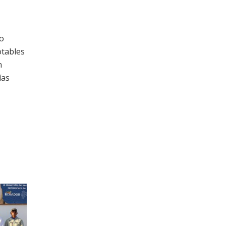
io
otables
n
ías