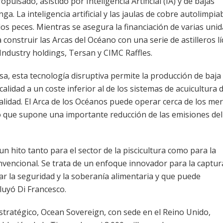
ulsado, asistido por Inteligencia Artificial (IA) y de bajas
. La inteligencia artificial y las jaulas de cobre autolimpia
los peces. Mientras se asegura la financiación de varias uni
nstruir las Arcas del Océano con una serie de astilleros l
ndustry holdings, Tersan y CIMC Raffles.
a, esta tecnología disruptiva permite la producción de baja
idad a un coste inferior al de los sistemas de acuicultura d
ualidad. El Arca de los Océanos puede operar cerca de los me
lo que supone una importante reducción de las emisiones del
n hito tanto para el sector de la piscicultura como para la
nvencional. Se trata de un enfoque innovador para la captur
ar la seguridad y la soberanía alimentaria y que puede
cluyó Di Francesco.
estratégico, Ocean Sovereign, con sede en el Reino Unido,