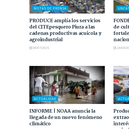
NOTAS DE PRENSA
UNCA
PRODUCE amplía los servicios
FONDE
del CITEpesquero Piura a las
de cult
cadenas productivas acuícola y
fortale
agroindustrial
nacion
08/07/2025
24/04/2
ACTUALIDAD
ACTU
INFORME | NOAA anuncia la
Produc
llegada de un nuevo fenómeno
extrao
climático
interé