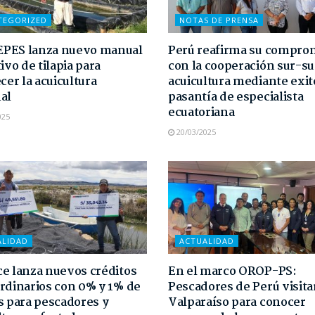
TEGORIZED
NOTAS DE PRENSA
PES lanza nuevo manual
Perú reafirma su compro
ivo de tilapia para
con la cooperación sur-su
cer la acuicultura
acuicultura mediante exit
al
pasantía de especialista
ecuatoriana
025
20/03/2025
ALIDAD
ACTUALIDAD
e lanza nuevos créditos
En el marco OROP-PS:
rdinarios con 0% y 1% de
Pescadores de Perú visit
s para pescadores y
Valparaíso para conocer