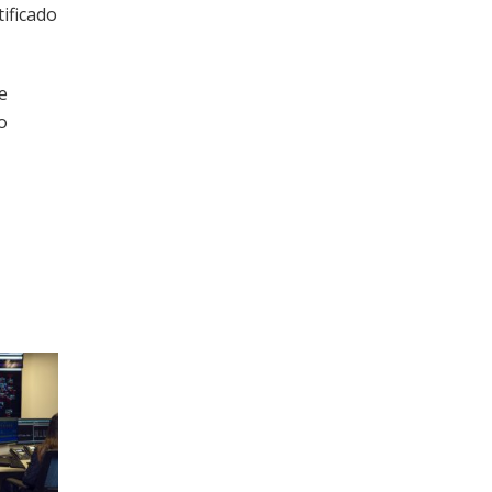
tificado
e
o