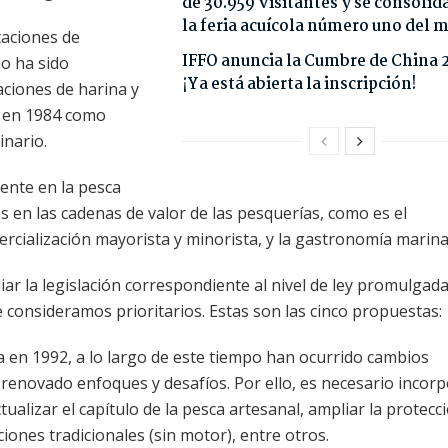
de 30.959 visitantes y se consoli
la feria acuícola número uno del
taciones de
IFFO anuncia la Cumbre de China 
o ha sido
¡Ya está abierta la inscripción!
taciones de harina y
o en 1984 como
nario.
ente en la pesca
 en las cadenas de valor de las pesquerías, como es el
ercialización mayorista y minorista, y la gastronomía marina
iar la legislación correspondiente al nivel de ley promulgada
 consideramos prioritarios. Estas son las cinco propuestas:
a en 1992, a lo largo de este tiempo han ocurrido cambios
o renovado enfoques y desafíos. Por ello, es necesario incorp
tualizar el capítulo de la pesca artesanal, ampliar la protecc
iones tradicionales (sin motor), entre otros.