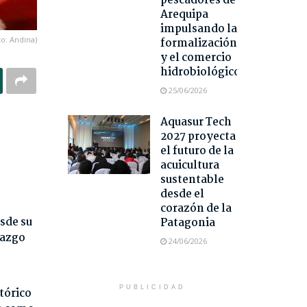
pescadores de
Arequipa
impulsando la
to: Andina)
formalización
y el comercio
hidrobiológico
25/06/2026
Aquasur Tech
l
2027 proyecta
el futuro de la
acuicultura
sustentable
desde el
corazón de la
sde su
Patagonia
razgo
24/06/2026
PUBLICIDAD
tórico