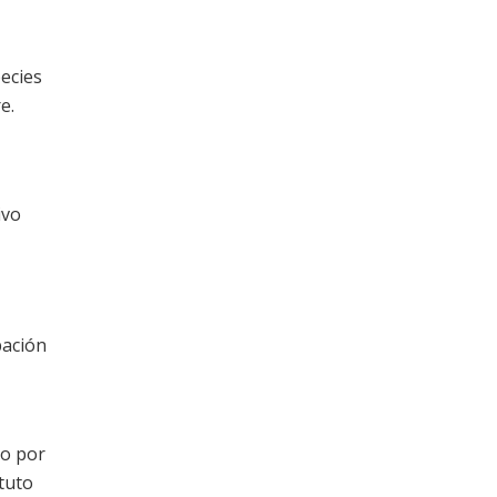
pecies
e.
ivo
pación
to por
ituto