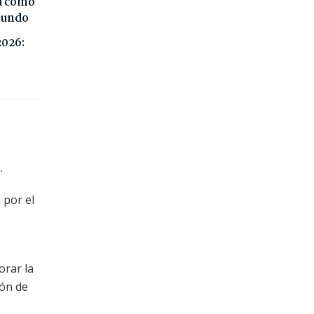
da como
 mundo
2026:
.
 por el
orar la
ión de