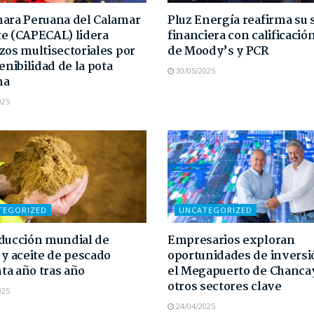
ara Peruana del Calamar
Pluz Energía reafirma su 
e (CAPECAL) lidera
financiera con calificaci
zos multisectoriales por
de Moody’s y PCR
enibilidad de la pota
30/05/2025
na
025
TEGORIZED
UNCATEGORIZED
ducción mundial de
Empresarios exploran
 y aceite de pescado
oportunidades de inversi
a año tras año
el Megapuerto de Chanca
otros sectores clave
025
24/04/2025