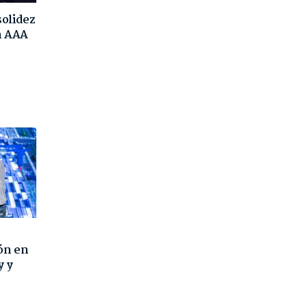
solidez
ón AAA
ón en
y y