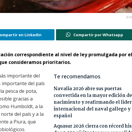
(Fo
ompartir en Linkedin
Compartir por Whatsapp
slación correspondiente al nivel de ley promulgada por e
que consideramos prioritarios.
más importante del
Te recomendamos
 importante del país
Navalia 2026 abre sus puertas
la pesca de pota,
convertida en la mayor edición de
osible gracias a
nacimiento y reafirmando el lide
como Humboldt, a la
internacional del naval gallego y
norte del país y a la
español
ente a Piura, que
Aquasur 2026 cierra con récord his
obiológicos.