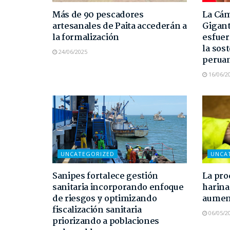
Más de 90 pescadores
La Cám
artesanales de Paita accederán a
Gigant
la formalización
esfuer
la sost
24/06/2025
perua
16/06/2
UNCATEGORIZED
UNCA
Sanipes fortalece gestión
La pro
sanitaria incorporando enfoque
harina
de riesgos y optimizando
aument
fiscalización sanitaria
06/05/2
priorizando a poblaciones