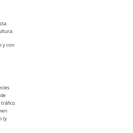
sta
ltura.
o y con
ecies
 de
 tráfico
imen
o (y