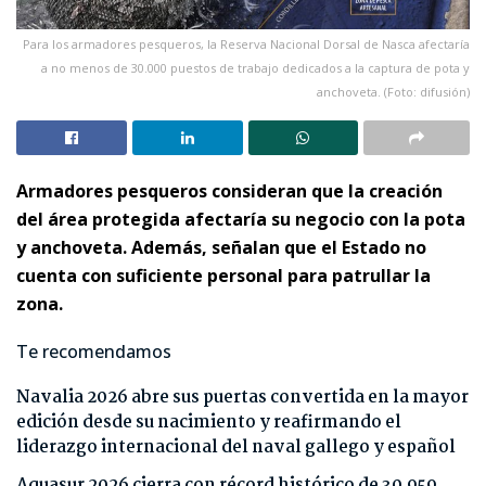
Para los armadores pesqueros, la Reserva Nacional Dorsal de Nasca afectaría
a no menos de 30.000 puestos de trabajo dedicados a la captura de pota y
anchoveta. (Foto: difusión)
Armadores pesqueros consideran que la creación
del área protegida afectaría su negocio con la pota
y anchoveta. Además, señalan que el Estado no
cuenta con suficiente personal para patrullar la
zona.
Te recomendamos
Navalia 2026 abre sus puertas convertida en la mayor
edición desde su nacimiento y reafirmando el
liderazgo internacional del naval gallego y español
Aquasur 2026 cierra con récord histórico de 30.959