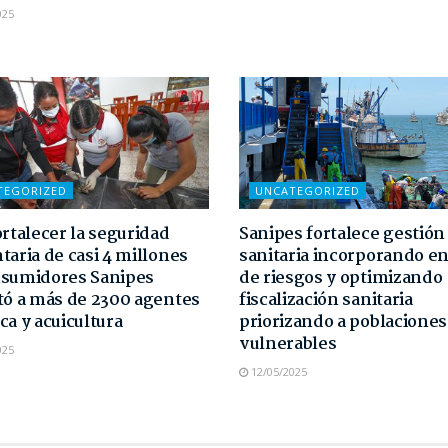
025
TEGORIZED
UNCATEGORIZED
ortalecer la seguridad
Sanipes fortalece gestión
taria de casi 4 millones
sanitaria incorporando e
nsumidores Sanipes
de riesgos y optimizando
tó a más de 2300 agentes
fiscalización sanitaria
ca y acuicultura
priorizando a poblaciones
vulnerables
025
12/05/2025