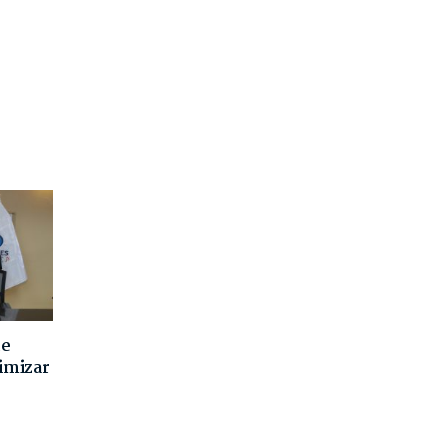
de
imizar