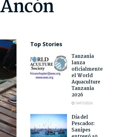
y Ancón
Top Stories
Tanzania
lanza
oficialmente
el World
Aquaculture
Tanzania
2026
16/07/2026
Día del
Pescador:
Sanipes
entregó 30