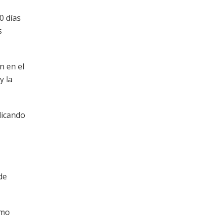
0 días
s
n en el
y la
licando
de
omo