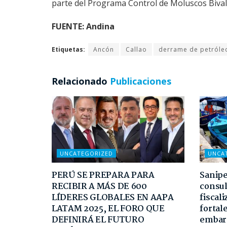
parte del Programa Control de Moluscos Bivalv
FUENTE: Andina
Etiquetas:
Ancón
Callao
derrame de petróle
Relacionado
Publicaciones
UNCATEGORIZED
UNCA
PERÚ SE PREPARA PARA
Sanipe
RECIBIR A MÁS DE 600
consul
LÍDERES GLOBALES EN AAPA
fiscali
LATAM 2025, EL FORO QUE
fortal
DEFINIRÁ EL FUTURO
embar