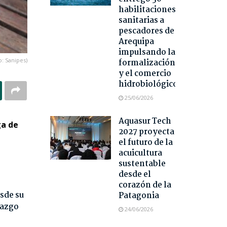
habilitaciones
sanitarias a
pescadores de
Arequipa
impulsando la
o: Sanipes)
formalización
y el comercio
hidrobiológico
25/06/2026
Aquasur Tech
ga de
2027 proyecta
el futuro de la
acuicultura
sustentable
desde el
corazón de la
sde su
Patagonia
razgo
24/06/2026