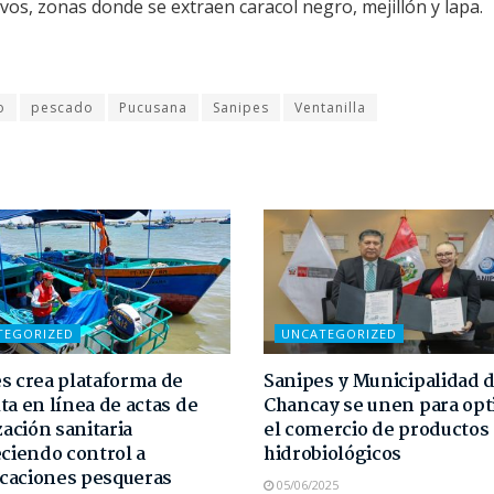
os, zonas donde se extraen caracol negro, mejillón y lapa.
o
pescado
Pucusana
Sanipes
Ventanilla
TEGORIZED
UNCATEGORIZED
s crea plataforma de
Sanipes y Municipalidad 
ta en línea de actas de
Chancay se unen para opt
zación sanitaria
el comercio de productos
eciendo control a
hidrobiológicos
caciones pesqueras
05/06/2025