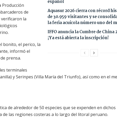
español
la Producción
Aquasur 2026 cierra con récord his
embarcaderos de
de 30.959 visitantes y se consoli
verificaron la
la feria acuícola número uno del
iológicos
IFFO anuncia la Cumbre de China 
rino.
¡Ya está abierta la inscripción!
 bonito, el perico, la
mante, informó el
 de prensa.
ales terminales
illa) y Serinpes (Villa María del Triunfo), así como en el m
tica de alrededor de 50 especies que se expenden en dichos
de las regiones costeras a lo largo del litoral peruano.