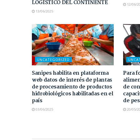
LOGÍSTICO DEL CONTINENTE
12/06/2
13/06/2025
UNCATEGORIZED
UNCA
Sanipes habilita en plataforma
Para f
web datos de interés de plantas
alimen
de procesamiento de productos
de co
hidrobiológicos habilitadas en el
capaci
país
de pes
03/06/2025
20/05/2