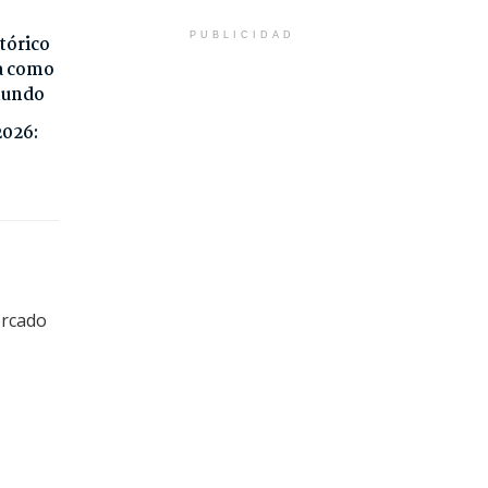
PUBLICIDAD
tórico
da como
 mundo
2026:
ercado