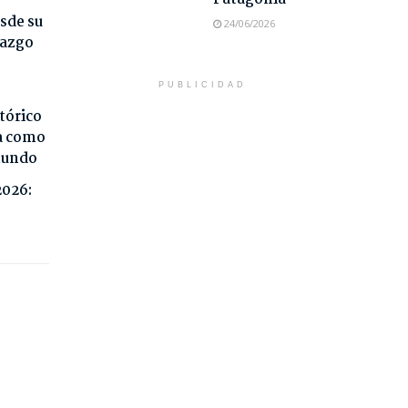
sde su
24/06/2026
razgo
PUBLICIDAD
tórico
da como
 mundo
2026: