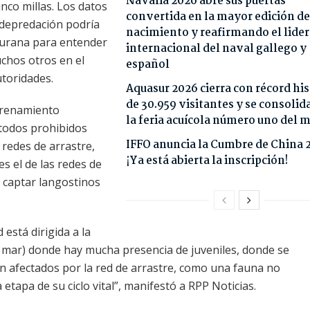
Navalia 2026 abre sus puertas
inco millas. Los datos
convertida en la mayor edición de
a depredación podría
nacimiento y reafirmando el lide
piurana para entender
internacional del naval gallego y
chos otros en el
español
utoridades.
Aquasur 2026 cierra con récord his
de 30.959 visitantes y se consoli
trenamiento
la feria acuícola número uno del
étodos prohibidos
IFFO anuncia la Cumbre de China 
s redes de arrastre,
¡Ya está abierta la inscripción!
es el de las redes de
a captar langostinos
 está dirigida a la
l mar) donde hay mucha presencia de juveniles, donde se
n afectados por la red de arrastre, como una fauna no
tapa de su ciclo vital”, manifestó a RPP Noticias.