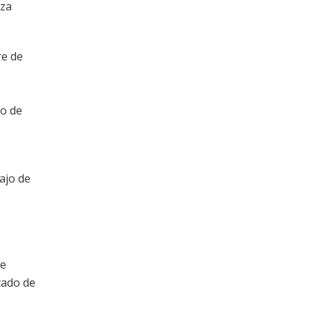
nza
re de
to de
ajo de
de
tado de