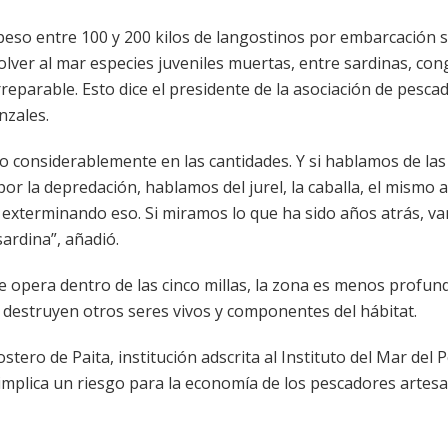
 peso entre 100 y 200 kilos de langostinos por embarcación 
olver al mar especies juveniles muertas, entre sardinas, con
 irreparable. Esto dice el presidente de la asociación de pesca
nzales.
o considerablemente en las cantidades. Y si hablamos de las
or la depredación, hablamos del jurel, la caballa, el mismo a
tá exterminando eso. Si miramos lo que ha sido años atrás, v
ardina”, añadió.
e opera dentro de las cinco millas, la zona es menos profun
 destruyen otros seres vivos y componentes del hábitat.
tero de Paita, institución adscrita al Instituto del Mar del 
 implica un riesgo para la economía de los pescadores artesa