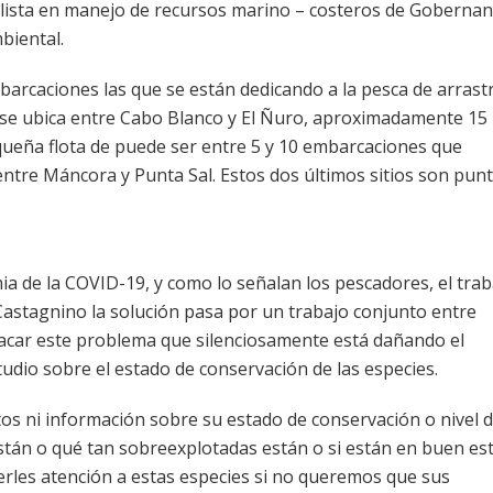
alista en manejo de recursos marino – costeros de Goberna
biental.
arcaciones las que se están dedicando a la pesca de arrast
 se ubica entre Cabo Blanco y El Ñuro, aproximadamente 15
ueña flota de puede ser entre 5 y 10 embarcaciones que
ntre Máncora y Punta Sal. Estos dos últimos sitios son pun
ia de la COVID-19, y como lo señalan los pescadores, el trab
n Castagnino la solución pasa por un trabajo conjunto entre
atacar este problema que silenciosamente está dañando el
dio sobre el estado de conservación de las especies.
os ni información sobre su estado de conservación o nivel 
stán o qué tan sobreexplotadas están o si están en buen es
erles atención a estas especies si no queremos que sus