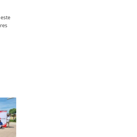
 este
ores