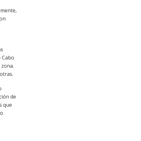
amente,
con
as
e Cabo
 zona.
otras.
o
ción de
es que
do