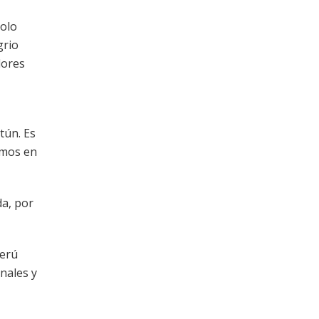
solo
grio
dores
tún. Es
amos en
da, por
Perú
nales y