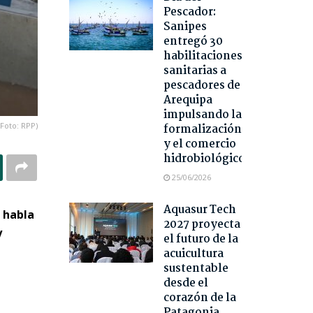
Pescador:
Sanipes
entregó 30
habilitaciones
sanitarias a
pescadores de
Arequipa
impulsando la
(Foto: RPP)
formalización
y el comercio
hidrobiológico
25/06/2026
Aquasur Tech
e habla
2027 proyecta
y
el futuro de la
acuicultura
sustentable
desde el
corazón de la
Patagonia