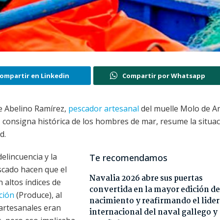
ompartir en Linkedin
Compartir por Whatsapp
ce Abelino Ramírez,
pescador artesanal
del muelle Molo de An
n, consigna histórica de los hombres de mar, resume la situac
d.
delincuencia y la
Te recomendamos
scado hacen que el
Navalia 2026 abre sus puertas
 altos índices de
convertida en la mayor edición de
ción
(Produce), al
nacimiento y reafirmando el lide
artesanales eran
internacional del naval gallego y