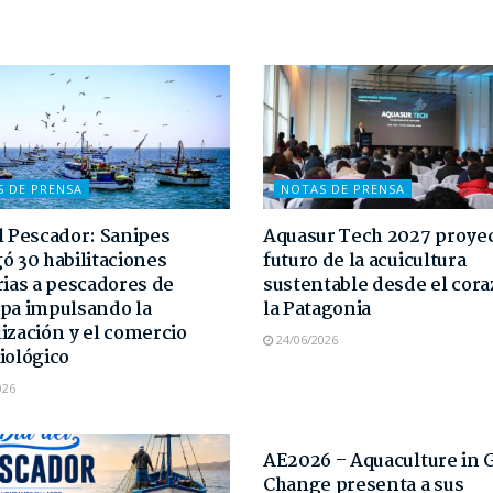
S DE PRENSA
NOTAS DE PRENSA
l Pescador: Sanipes
Aquasur Tech 2027 proyec
ó 30 habilitaciones
futuro de la acuicultura
rias a pescadores de
sustentable desde el cor
pa impulsando la
la Patagonia
ización y el comercio
24/06/2026
iológico
026
NOTAS DE PRENSA
AE2026 – Aquaculture in 
Change presenta a sus