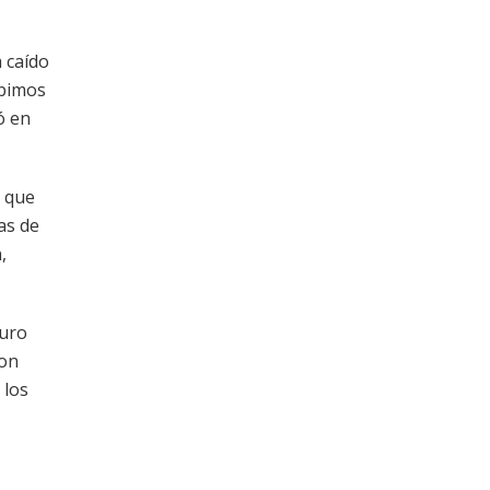
a caído
ibimos
ó en
, que
as de
,
guro
con
 los