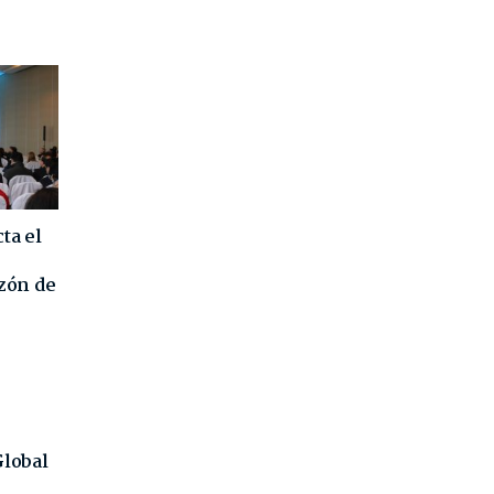
ta el
azón de
Global