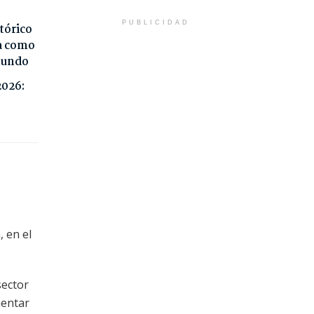
PUBLICIDAD
tórico
da como
 mundo
2026:
, en el
sector
mentar