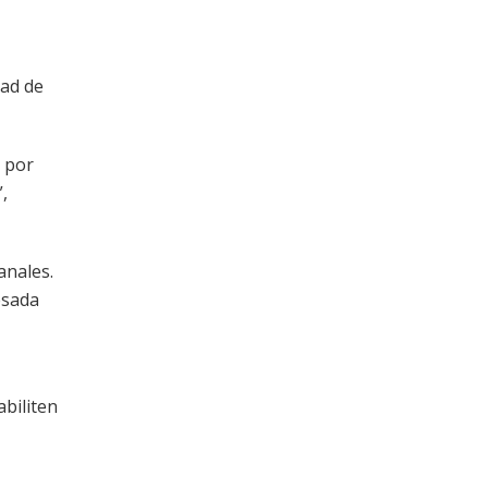
dad de
 por
,
anales.
esada
abiliten