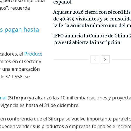
, pero eso implicaba
español
mos”, recuerda
Aquasur 2026 cierra con récord his
de 30.959 visitantes y se consoli
la feria acuícola número uno del
jas pagan hasta
IFFO anuncia la Cumbre de China 
¡Ya está abierta la inscripción!
scadores, el
Produce
mites en el sector y
ar una embarcación
de S/ 1.558, se
nal
(
Siforpa
) ya alcanzó las 10 mil embarcaciones y proyecta
vigencia es hasta el 31 de diciembre.
ó en conferencia que el Siforpa se vuelve importante para el 
s pueden vender sus productos a empresas formales e incre