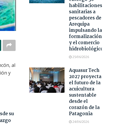
habilitaciones
sanitarias a
pescadores de
Arequipa
impulsando la
formalización
y el comercio
hidrobiológico
25/06/2026
cón, al
Aquasur Tech
ión y
2027 proyecta
el futuro de la
acuicultura
sustentable
desde el
corazón de la
sde su
Patagonia
razgo
24/06/2026