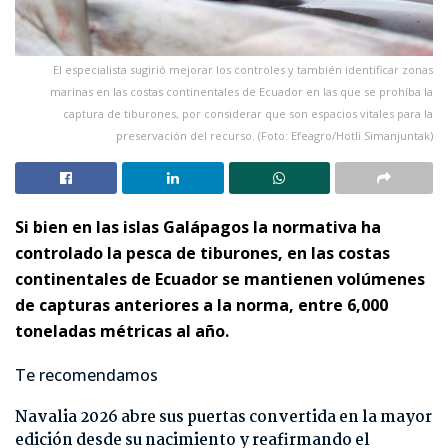
El especialista sugirió mejorar los controles y también identificar zonas
marinas en las costas continentales de Ecuador en las que se prohíba la
captura de tiburones, por considerar que son espacios vitales para la
preservación del recurso. (Foto: Efeagro/Hotli Simanjuntak)
Si bien en las islas Galápagos la normativa ha
controlado la pesca de tiburones, en las costas
continentales de Ecuador se mantienen volúmenes
de capturas anteriores a la norma, entre 6,000
toneladas métricas al año.
Te recomendamos
Navalia 2026 abre sus puertas convertida en la mayor
edición desde su nacimiento y reafirmando el