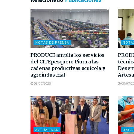
NOTAS DE PRENSA
NOTA
PRODUCE amplía los servicios
PRODUC
del CITEpesquero Piura a las
técnic
cadenas productivas acuícola y
Desem
agroindustrial
Artesa
08/07/2025
08/07/2
ACTUALIDAD
UNCA