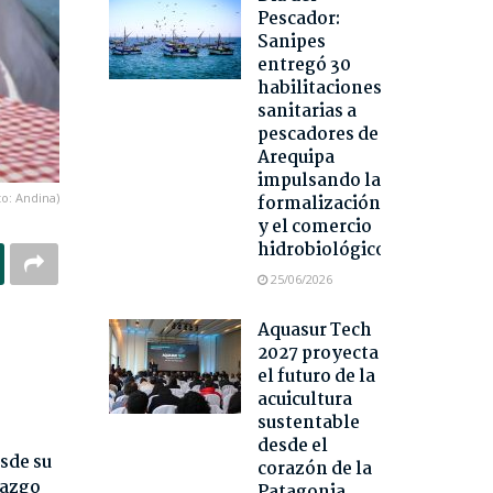
Pescador:
Sanipes
entregó 30
habilitaciones
sanitarias a
pescadores de
Arequipa
impulsando la
to: Andina)
formalización
y el comercio
hidrobiológico
25/06/2026
Aquasur Tech
2027 proyecta
el futuro de la
acuicultura
sustentable
desde el
sde su
corazón de la
razgo
Patagonia