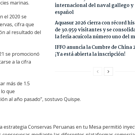
cies marinas.
internacional del naval gallego y
español
en el 2020 se
Aquasur 2026 cierra con récord his
ervas, cifra que
de 30.959 visitantes y se consoli
n al resultado del
la feria acuícola número uno del
IFFO anuncia la Cumbre de China 
021 se promocionó
¡Ya está abierta la inscripción!
rse a la cifra
ar más de 1.5
 lo que
ión al año pasado”, sostuvo Quispe.
la estrategia Conservas Peruanas en tu Mesa permitió inyec
s conserveras mediante las diferentes plataformas comercia