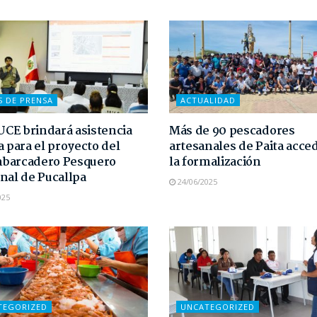
S DE PRENSA
ACTUALIDAD
E brindará asistencia
Más de 90 pescadores
a para el proyecto del
artesanales de Paita acce
barcadero Pesquero
la formalización
nal de Pucallpa
24/06/2025
025
TEGORIZED
UNCATEGORIZED