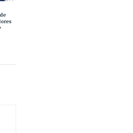
 de
dores
y