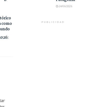
24/06/2026
tórico
da como
PUBLICIDAD
 mundo
2026:
tar
les.