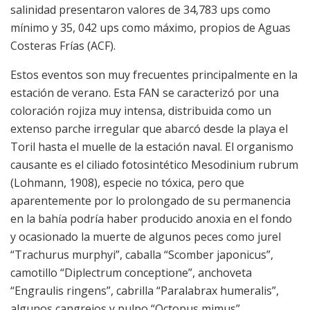
salinidad presentaron valores de 34,783 ups como
mínimo y 35, 042 ups como máximo, propios de Aguas
Costeras Frías (ACF).
Estos eventos son muy frecuentes principalmente en la
estación de verano. Esta FAN se caracterizó por una
coloración rojiza muy intensa, distribuida como un
extenso parche irregular que abarcó desde la playa el
Toril hasta el muelle de la estación naval. El organismo
causante es el ciliado fotosintético Mesodinium rubrum
(Lohmann, 1908), especie no tóxica, pero que
aparentemente por lo prolongado de su permanencia
en la bahía podría haber producido anoxia en el fondo
y ocasionado la muerte de algunos peces como jurel
“Trachurus murphyi”, caballa “Scomber japonicus”,
camotillo “Diplectrum conceptione”, anchoveta
“Engraulis ringens”, cabrilla “Paralabrax humeralis”,
algunos cangrejos y pulpo “Octopus mimus”.