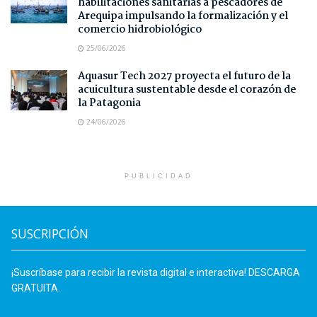
habilitaciones sanitarias a pescadores de
Arequipa impulsando la formalización y el
comercio hidrobiológico
25/06/2026
Aquasur Tech 2027 proyecta el futuro de la
acuicultura sustentable desde el corazón de
la Patagonia
24/06/2026
PUBLICIDAD
SUSCRIPCIÓN
¡Suscríbase para recibir la revista digital e interactiva! DESCARGA
GRATUITA.