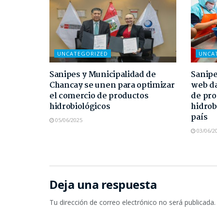
UNCATEGORIZED
UNCA
Sanipes y Municipalidad de
Sanipe
Chancay se unen para optimizar
web da
el comercio de productos
de pro
hidrobiológicos
hidrob
país
05/06/2025
03/06/2
Deja una respuesta
Tu dirección de correo electrónico no será publicada.