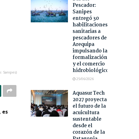
Pescador:
Sanipes
entregó 30
habilitaciones
sanitarias a
pescadores de
Arequipa
impulsando la
formalización
y el comercio
hidrobiológico
o: Sanipes)
25/06/2026
Aquasur Tech
2027 proyecta
el futuro de la
, es
acuicultura
sustentable
desde el
corazón de la
Patagonia