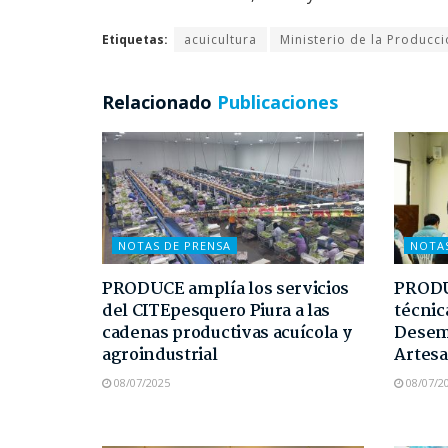
Etiquetas:
acuicultura
Ministerio de la Producc
Relacionado
Publicaciones
NOTAS DE PRENSA
NOTA
PRODUCE amplía los servicios
PRODUC
del CITEpesquero Piura a las
técnic
cadenas productivas acuícola y
Desem
agroindustrial
Artesa
08/07/2025
08/07/2