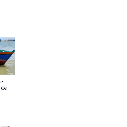
de
 de
s