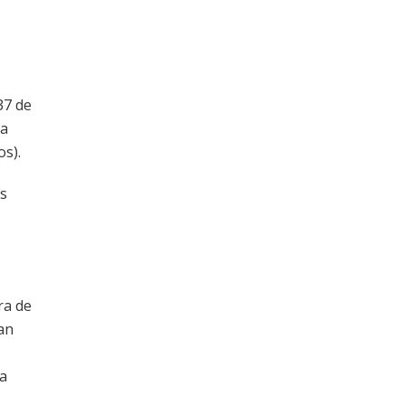
37 de
la
os).
os
s
ra de
an
la