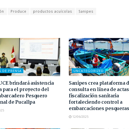
ión
Produce
productos acuícolas
Sanipes
S DE PRENSA
UNCATEGORIZED
E brindará asistencia
Sanipes crea plataforma 
a para el proyecto del
consulta en línea de actas
barcadero Pesquero
fiscalización sanitaria
nal de Pucallpa
fortaleciendo control a
embarcaciones pesquera
025
12/06/2025