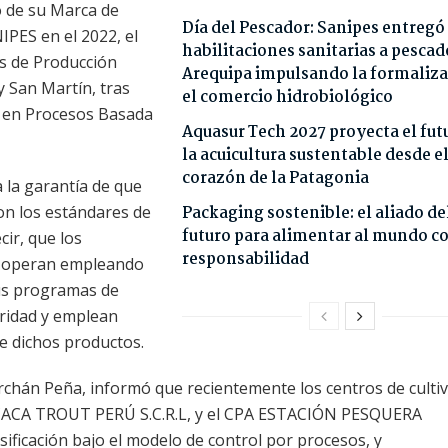
o de su Marca de
Día del Pescador: Sanipes entregó
PES en el 2022, el
habilitaciones sanitarias a pescad
os de Producción
Arequipa impulsando la formaliza
y San Martín, tras
el comercio hidrobiológico
ón en Procesos Basada
Aquasur Tech 2027 proyecta el fut
la acuicultura sustentable desde e
corazón de la Patagonia
a la garantía de que
on los estándares de
Packaging sostenible: el aliado de
futuro para alimentar al mundo c
cir, que los
responsabilidad
e operan empleando
sus programas de
uridad y emplean
e dichos productos.
rchán Peña, informó que recientemente los centros de culti
ICACA TROUT PERÚ S.C.R.L, y el CPA ESTACIÓN PESQUERA
ificación bajo el modelo de control por procesos, y