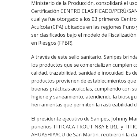
Ministerio de la Producción, consolidará el us
Certificación CENTRO CLASIFICADO/PERÚ/SANI
cual ya fue otorgado a los 03 primeros Centr
Acuícola (CPA) ubicados en las regiones Puno 
ser clasificados bajo el modelo de Fiscalizaci
en Riesgos (FPBR).
A través de este sello sanitario, Sanipes brind
los productos que se comercializan cumplen c
calidad, trazabilidad, sanidad e inocuidad. Es de
productos provienen de establecimientos qu
buenas prácticas acuícolas, cumpliendo con 
higiene y saneamiento, atendiendo la bioseg
herramientas que permiten la rastreabilidad d
El presidente ejecutivo de Sanipes, Johnny Ma
puneños TITICACA TROUT N&Y E.I.R.L. y TIT
AHUASHIYACU de San Martín, recibieron la clas