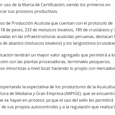
uso de la Marca de Certificación; siendo los primeros en
orar sus procesos productivos.
tros de Producción Acuícola que cuentan con el protocolo de
318 de peces, 233 de moluscos bivalvos, 189 de crustáceos y 
tivadas en las infraestructuras acuícolas peruanas, destacan 
has de abanico (moluscos bivalvos) y los langostinos (crustáce
ficación tendrán un mayor valor agregado que permitirá a l
zación con las plantas procesadoras, terminales pesqueros,
 minoristas a nivel local; haciendo lo propio con mercado
pertando la expectativa de los productores de la Acuicultu
ltura de Mediana y Gran Empresa (AMYGE), que se encuentr
e se hayan en proceso; ya que el uso del sello les permitirá
 de sus propios autocontroles y a la regulación que realiza 