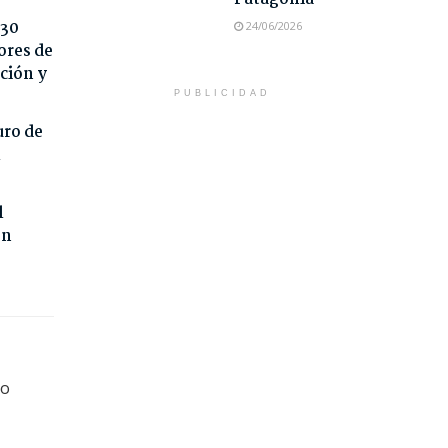
 30
24/06/2026
ores de
ción y
PUBLICIDAD
uro de
l
l
on
vo