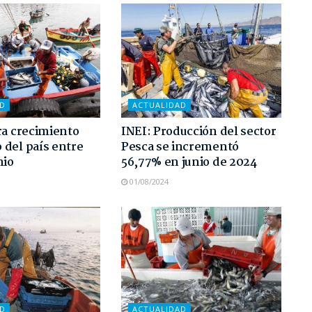
AD
ACTUALIDAD
ra crecimiento
INEI: Producción del sector
del país entre
Pesca se incrementó
nio
56,77% en junio de 2024
01/08/2024
AD
ACTUALIDAD