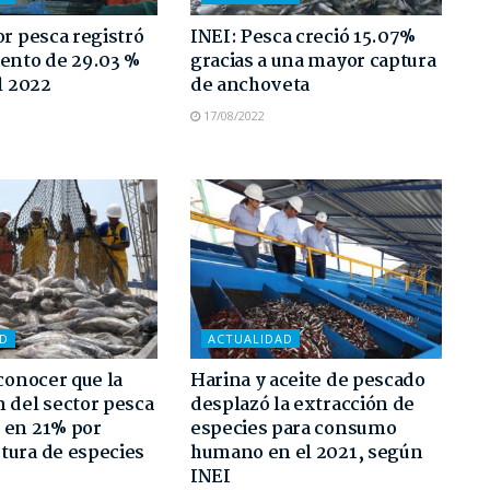
or pesca registró
INEI: Pesca creció 15.07%
ento de 29.03 %
gracias a una mayor captura
l 2022
de anchoveta
17/08/2022
AD
ACTUALIDAD
 conocer que la
Harina y aceite de pescado
 del sector pesca
desplazó la extracción de
 en 21% por
especies para consumo
tura de especies
humano en el 2021, según
INEI