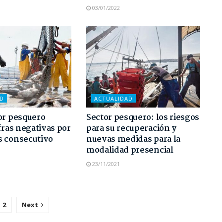
03/01/2022
AD
ACTUALIDAD
or pesquero
Sector pesquero: los riesgos
ifras negativas por
para su recuperación y
s consecutivo
nuevas medidas para la
modalidad presencial
23/11/2021
2
Next