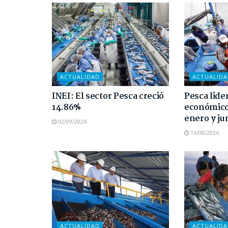
ACTUALIDAD
ACTUALID
INEI: El sector Pesca creció
Pesca lide
14.86%
económico 
enero y ju
02/09/2024
16/08/2024
ACTUALIDAD
ACTUALID