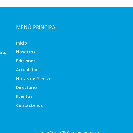
MENÚ PRINCIPAL
Inicio
Nosotros
erú,
Ediciones
r
Actualidad
Notas de Prensa
Directorio
Eventos
Contáctenos
Jr. José Olaya 253, Independencia