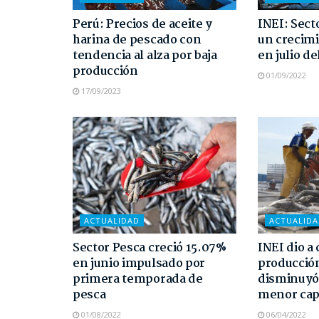
Perú: Precios de aceite y
INEI: Sect
harina de pescado con
un crecimi
tendencia al alza por baja
en julio de
producción
01/09/2022
17/09/2023
ACTUALIDAD
ACTUALID
Sector Pesca creció 15.07%
INEI dio a
en junio impulsado por
producción
primera temporada de
disminuyó
pesca
menor cap
01/08/2022
06/04/2022