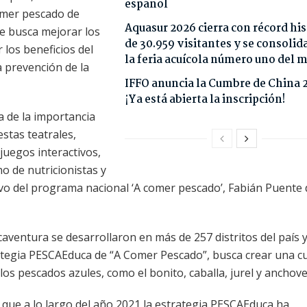
español
omer pescado de
Aquasur 2026 cierra con récord his
se busca mejorar los
de 30.959 visitantes y se consoli
los beneficios del
la feria acuícola número uno del
 prevención de la
IFFO anuncia la Cumbre de China 
¡Ya está abierta la inscripción!
a de la importancia
stas teatrales,
juegos interactivos,
o de nutricionistas y
vo del programa nacional ‘A comer pescado’, Fabián Puente 
caventura se desarrollaron en más de 257 distritos del país 
trategia PESCAEduca de “A Comer Pescado”, busca crear una c
os pescados azules, como el bonito, caballa, jurel y anchove
ó que a lo largo del año 2021 la estrategia PESCAEduca ha