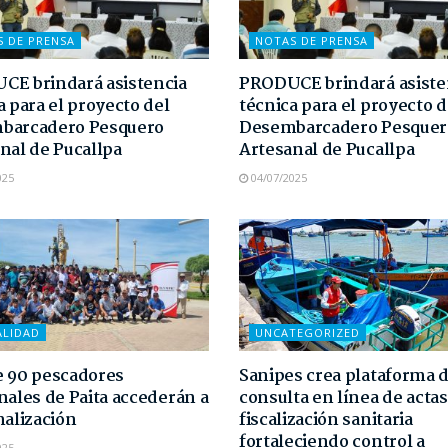
S DE PRENSA
NOTAS DE PRENSA
E brindará asistencia
PRODUCE brindará asiste
a para el proyecto del
técnica para el proyecto d
barcadero Pesquero
Desembarcadero Pesquer
nal de Pucallpa
Artesanal de Pucallpa
025
04/07/2025
ALIDAD
UNCATEGORIZED
 90 pescadores
Sanipes crea plataforma 
nales de Paita accederán a
consulta en línea de actas
malización
fiscalización sanitaria
fortaleciendo control a
025