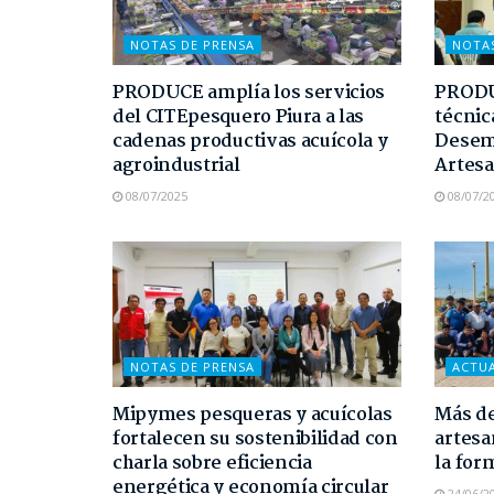
NOTAS DE PRENSA
NOTA
PRODUCE amplía los servicios
PRODUC
del CITEpesquero Piura a las
técnic
cadenas productivas acuícola y
Desem
agroindustrial
Artesa
08/07/2025
08/07/2
NOTAS DE PRENSA
ACTU
Mipymes pesqueras y acuícolas
Más de
fortalecen su sostenibilidad con
artesa
charla sobre eficiencia
la for
energética y economía circular
24/06/2