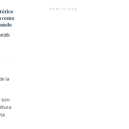
PUBLICIDAD
tórico
da como
 mundo
2026:
de la
y son
ultura
ta.