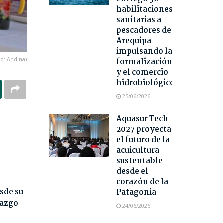
habilitaciones
sanitarias a
pescadores de
Arequipa
impulsando la
to: Andina)
formalización
y el comercio
hidrobiológico
25/06/2026
Aquasur Tech
2027 proyecta
el futuro de la
acuicultura
sustentable
desde el
corazón de la
sde su
Patagonia
razgo
24/06/2026