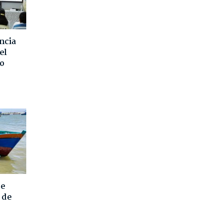
ncia
el
o
de
 de