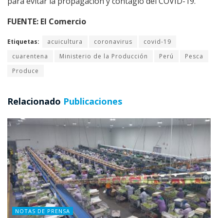
para evitar la propagación y contagio del COVID-19.
FUENTE: El Comercio
Etiquetas:
acuicultura
coronavirus
covid-19
cuarentena
Ministerio de la Producción
Perú
Pesca
Produce
Relacionado
Publicaciones
NOTAS DE PRENSA