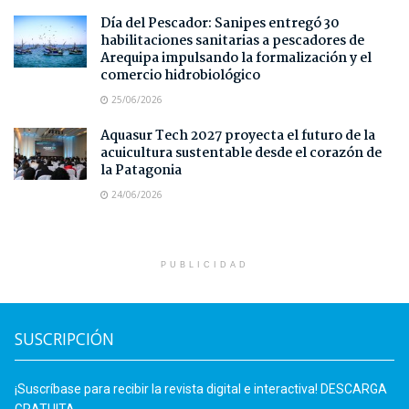
Día del Pescador: Sanipes entregó 30
habilitaciones sanitarias a pescadores de
Arequipa impulsando la formalización y el
comercio hidrobiológico
25/06/2026
Aquasur Tech 2027 proyecta el futuro de la
acuicultura sustentable desde el corazón de
la Patagonia
24/06/2026
PUBLICIDAD
SUSCRIPCIÓN
¡Suscríbase para recibir la revista digital e interactiva! DESCARGA
GRATUITA.