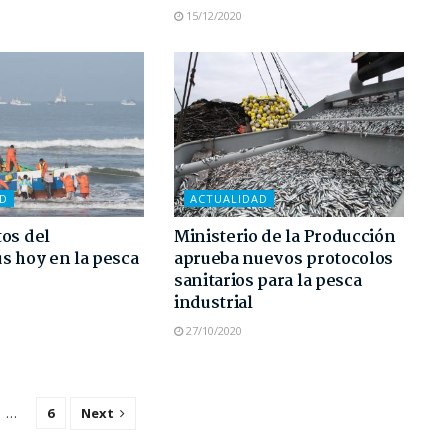
15/12/2020
AD
ACTUALIDAD
os del
Ministerio de la Producción
s hoy en la pesca
aprueba nuevos protocolos
sanitarios para la pesca
industrial
27/10/2020
…
6
Next