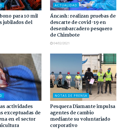
AD
ACTUALIDAD
bono para 10 mil
Áncash: realizan pruebas de
 jubilados del
descarte de covid-19 en
desembarcadero pesquero
de Chimbote
04/02/2021
AD
NOTAS DE PRENSA
las actividades
Pesquera Diamante impulsa
s exceptuadas de
agentes de cambio
ena en el sector
mediante su voluntariado
uicultura
corporativo