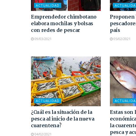
ACTUALIDAD
ACTUALID
Emprendedor chimbotano
Proponen 
elabora mochilas y bolsas
pescadores
con redes de pescar
país
09/03/2021
05/02/2021
ACTUALIDAD
ACTUALID
¿Cuál es la situación de la
Estas son 
pesca al inicio de la nueva
económica
cuarentena?
la cuarent
pesca y ac
04/02/2021