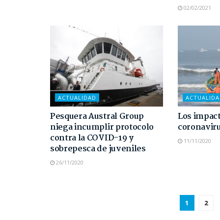
02/02/2021
ACTUALIDAD
ACTUALID
Pesquera Austral Group
Los impact
niega incumplir protocolo
coronaviru
contra la COVID-19 y
11/11/2020
sobrepesca de juveniles
26/11/2020
1
2