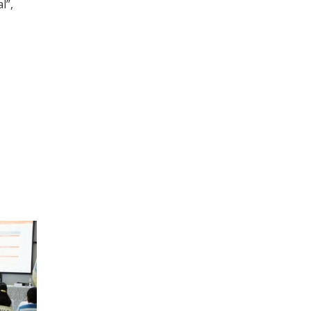
l”,
o