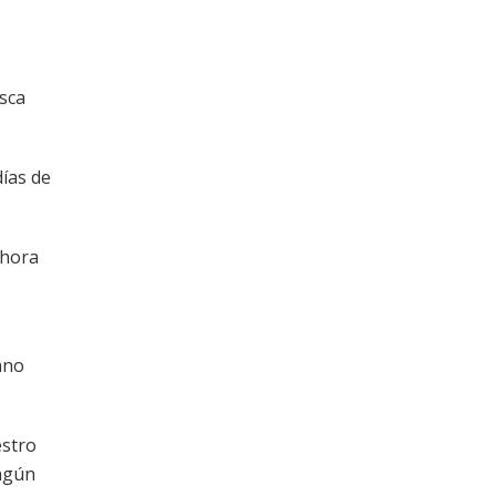
esca
días de
ahora
ano
estro
ingún