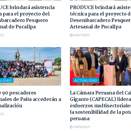
E brindará asistencia
PRODUCE brindará asiste
a para el proyecto del
técnica para el proyecto d
barcadero Pesquero
Desembarcadero Pesquer
nal de Pucallpa
Artesanal de Pucallpa
025
04/07/2025
ALIDAD
ACTUALIDAD
 90 pescadores
La Cámara Peruana del C
nales de Paita accederán a
Gigante (CAPECAL) lidera
malización
esfuerzos multisectoriale
la sostenibilidad de la pot
025
peruana
16/06/2025