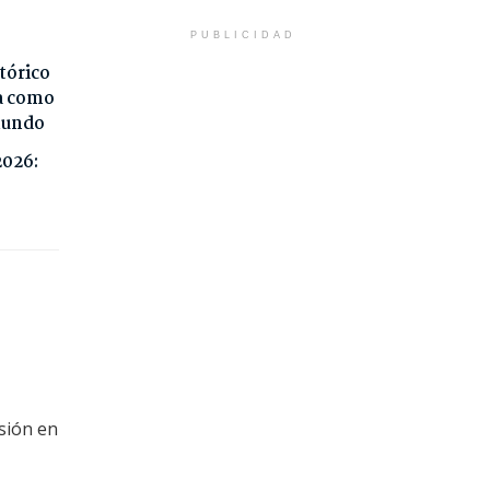
PUBLICIDAD
tórico
da como
 mundo
2026:
sión en