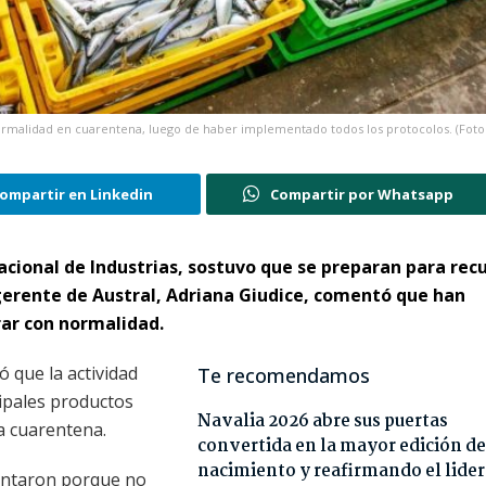
rmalidad en cuarentena, luego de haber implementado todos los protocolos. (Foto
ompartir en Linkedin
Compartir por Whatsapp
acional de Industrias, sostuvo que se preparan para rec
 gerente de Austral, Adriana Giudice, comentó que han
rar con normalidad.
ó que la actividad
Te recomendamos
ipales productos
Navalia 2026 abre sus puertas
a cuarentena.
convertida en la mayor edición de
nacimiento y reafirmando el lide
entaron porque no