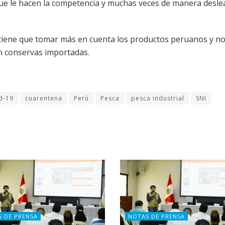
ue le hacen la competencia y muchas veces de manera deslea
 tiene que tomar más en cuenta los productos peruanos y n
n conservas importadas.
d-19
cuarentena
Perú
Pesca
pesca industrial
SNI
S DE PRENSA
NOTAS DE PRENSA