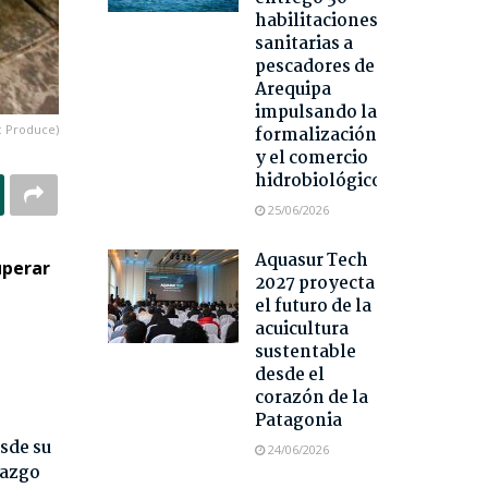
habilitaciones
sanitarias a
pescadores de
Arequipa
impulsando la
: Produce)
formalización
y el comercio
hidrobiológico
25/06/2026
Aquasur Tech
uperar
2027 proyecta
el futuro de la
acuicultura
sustentable
desde el
corazón de la
Patagonia
sde su
24/06/2026
razgo