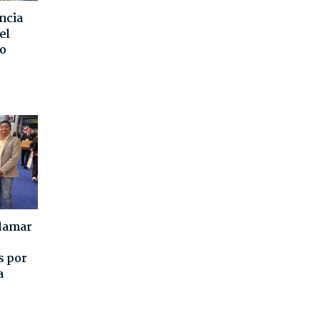
ncia
el
o
alamar
s por
a