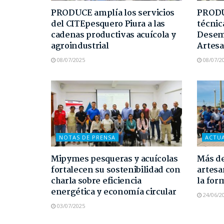
PRODUCE amplía los servicios
PRODUC
del CITEpesquero Piura a las
técnic
cadenas productivas acuícola y
Desem
agroindustrial
Artesa
08/07/2025
08/07/2
NOTAS DE PRENSA
ACTU
Mipymes pesqueras y acuícolas
Más de
fortalecen su sostenibilidad con
artesa
charla sobre eficiencia
la for
energética y economía circular
24/06/2
03/07/2025