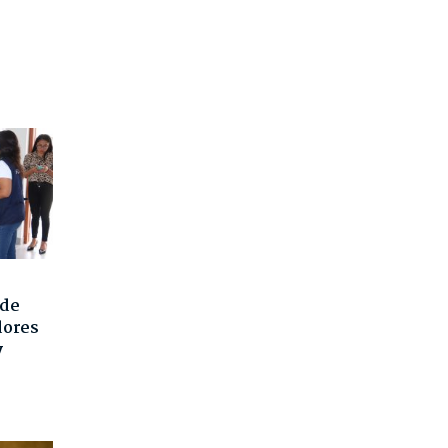
 de
dores
y