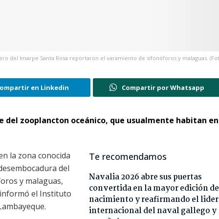
ro del Imarpe Santa Rosa reportaron el varamiento de sifonóforos y malaguas. (Fot
ompartir en Linkedin
Compartir por Whatsapp
te del zooplancton oceánico, que usualmente habitan e
 en la zona conocida
Te recomendamos
a desembocadura del
Navalia 2026 abre sus puertas
foros y malaguas,
convertida en la mayor edición de
informó el Instituto
nacimiento y reafirmando el lide
 Lambayeque.
internacional del naval gallego y