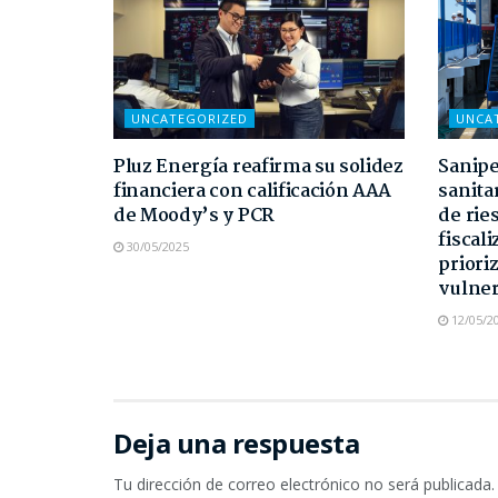
UNCATEGORIZED
UNCA
Pluz Energía reafirma su solidez
Sanipe
financiera con calificación AAA
sanita
de Moody’s y PCR
de rie
fiscali
30/05/2025
priori
vulner
12/05/2
Deja una respuesta
Tu dirección de correo electrónico no será publicada.