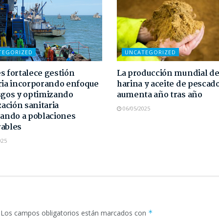
TEGORIZED
UNCATEGORIZED
s fortalece gestión
La producción mundial d
ria incorporando enfoque
harina y aceite de pescad
sgos y optimizando
aumenta año tras año
zación sanitaria
06/05/2025
zando a poblaciones
ables
025
Los campos obligatorios están marcados con
*