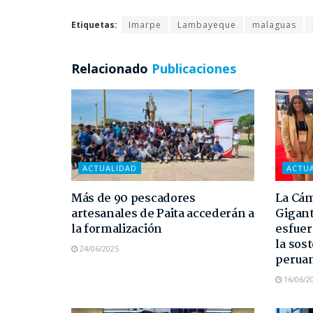
Etiquetas:
Imarpe
Lambayeque
malaguas
Relacionado
Publicaciones
ACTUALIDAD
ACTU
Más de 90 pescadores
La Cám
artesanales de Paita accederán a
Gigant
la formalización
esfuer
la sost
24/06/2025
perua
16/06/2