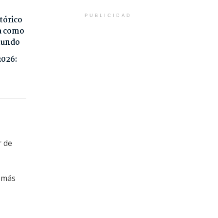
PUBLICIDAD
tórico
da como
 mundo
2026:
r de
s más