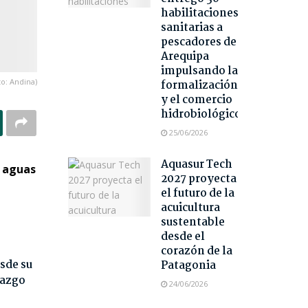
habilitaciones
sanitarias a
pescadores de
Arequipa
impulsando la
o: Andina)
formalización
y el comercio
hidrobiológico
25/06/2026
Aquasur Tech
n aguas
2027 proyecta
el futuro de la
acuicultura
sustentable
desde el
corazón de la
sde su
Patagonia
razgo
24/06/2026