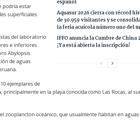
español
e podría estar
Aquasur 2026 cierra con récord his
es superficiales
de 30.959 visitantes y se consoli
la feria acuícola número uno del
istas del laboratorio
IFFO anuncia la Cumbre de China 
res e inferiores
¡Ya está abierta la inscripción!
oro Abylopsis
ución de aguas
peruana.
 10 ejemplares de
 principalmente en la playa conocida como Las Rocas, al su
del zooplancton oceánico, que usualmente habitan en agua