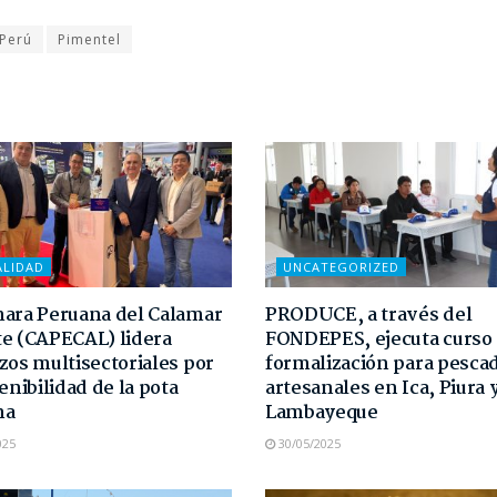
Perú
Pimentel
ALIDAD
UNCATEGORIZED
ara Peruana del Calamar
PRODUCE, a través del
e (CAPECAL) lidera
FONDEPES, ejecuta curso
zos multisectoriales por
formalización para pesca
enibilidad de la pota
artesanales en Ica, Piura 
na
Lambayeque
025
30/05/2025