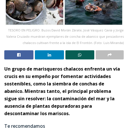
TESORO EN PELIGRO. Buzos David Morán Zárate, José Vásquez Cavia y Jorge
Valera Cruzado muestran ejemplares de concha de abanico que pescadores
chalacos cultivan frente a la isla de El Frontón. (Foto: Luis Miranda)
Un grupo de marisqueros chalacos enfrenta un vía
crucis en su empeño por fomentar actividades
sostenibles, como la siembra de conchas de
abanico. Mientras tanto, el principal problema
sigue sin resolver: la contaminación del mar y la
ausencia de plantas depuradoras para
descontaminar los mariscos.
Te recomendamos