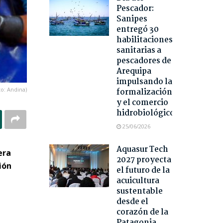
Pescador:
Sanipes
entregó 30
habilitaciones
sanitarias a
pescadores de
Arequipa
impulsando la
to: Andina)
formalización
y el comercio
hidrobiológico
25/06/2026
Aquasur Tech
era
2027 proyecta
ión
el futuro de la
acuicultura
sustentable
desde el
corazón de la
Patagonia