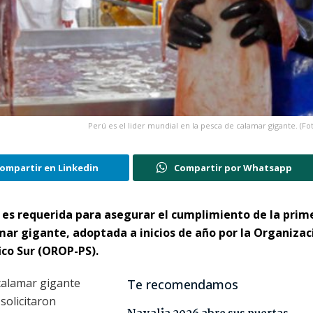
Perú es el lider mundial en la pesca de calamar gigante. (Fo
ompartir en Linkedin
Compartir por Whatsapp
l es requerida para asegurar el cumplimiento de la prim
ar gigante, adoptada a inicios de año por la Organizac
ico Sur (OROP-PS).
calamar gigante
Te recomendamos
solicitaron