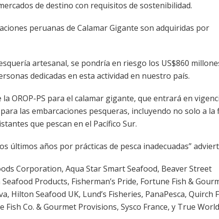
ercados de destino con requisitos de sostenibilidad.
rtaciones peruanas de Calamar Gigante son adquiridas por
pesquería artesanal, se pondría en riesgo los US$860 millone
ersonas dedicadas en esta actividad en nuestro país.
la OROP-PS para el calamar gigante, que entrará en vigenc
para las embarcaciones pesqueras, incluyendo no solo a la f
istantes que pescan en el Pacífico Sur.
 los últimos años por prácticas de pesca inadecuadas” adviert
Foods Corporation, Aqua Star Smart Seafood, Beaver Street
ba Seafood Products, Fisherman’s Pride, Fortune Fish & Gour
a, Hilton Seafood UK, Lund’s Fisheries, PanaPesca, Quirch 
e Fish Co. & Gourmet Provisions, Sysco France, y True World