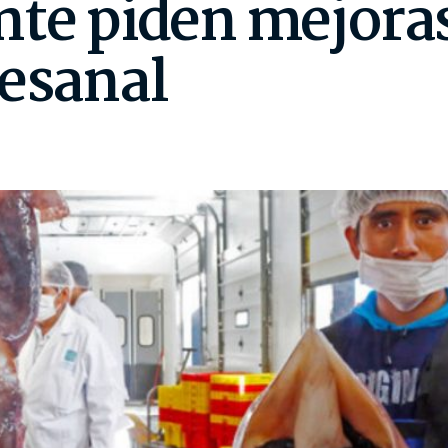
te piden mejoras
tesanal