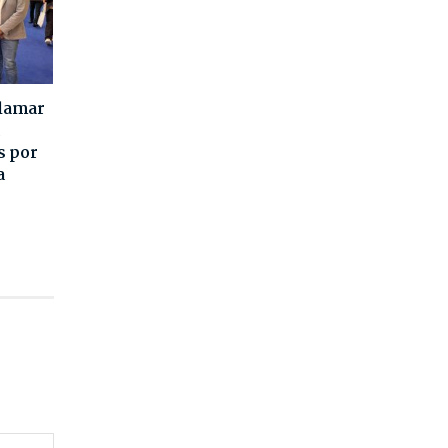
alamar
s por
a