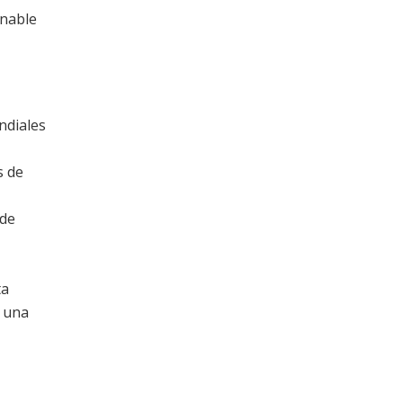
inable
ndiales
s de
 de
ta
, una