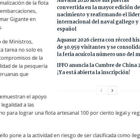
Navalia 2026 abre sus puertas
alización de la flota
convertida en la mayor edición de
l embarcaciones,
nacimiento y reafirmando el lide
amar Gigante en
internacional del naval gallego y
.
español
Aquasur 2026 cierra con récord his
 de Ministros,
de 30.959 visitantes y se consoli
ta tarea no solo es
la feria acuícola número uno del
 compromisos de la
IFFO anuncia la Cumbre de China 
lidad de la pesquería
¡Ya está abierta la inscripción!
 peruanas que
 demuestran el apoyo
 legalidad a las
 para lograr una flota artesanal 100 por ciento legal y re
ello pone a la actividad en riesgo de ser clasificada como ileg