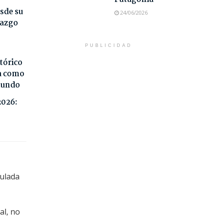
sde su
24/06/2026
razgo
PUBLICIDAD
tórico
da como
 mundo
2026:
gulada
al, no