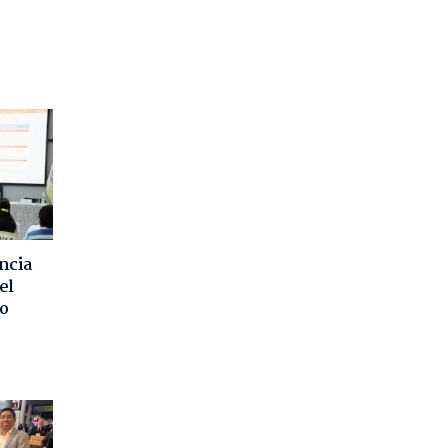
ncia
el
o