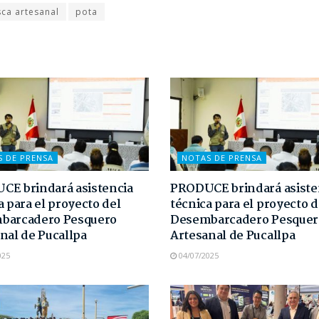
ca artesanal
pota
S DE PRENSA
NOTAS DE PRENSA
E brindará asistencia
PRODUCE brindará asiste
a para el proyecto del
técnica para el proyecto d
barcadero Pesquero
Desembarcadero Pesquer
nal de Pucallpa
Artesanal de Pucallpa
025
04/07/2025