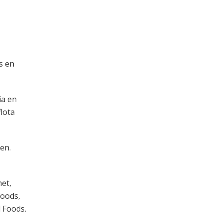
s en
ia en
lota
en.
met,
Foods,
 Foods.