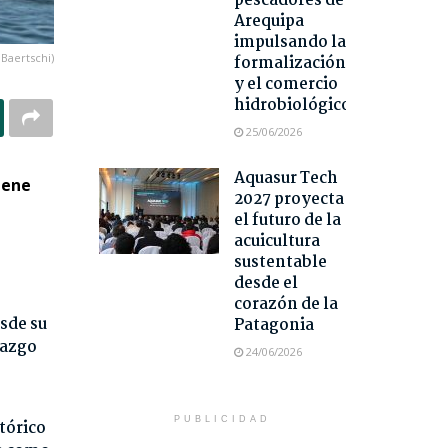
pescadores de
Arequipa
impulsando la
Baertschi)
formalización
y el comercio
hidrobiológico
25/06/2026
Aquasur Tech
iene
2027 proyecta
el futuro de la
acuicultura
sustentable
desde el
corazón de la
sde su
Patagonia
razgo
24/06/2026
PUBLICIDAD
tórico