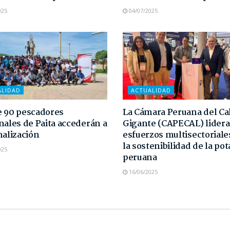
025
04/07/2025
ALIDAD
ACTUALIDAD
 90 pescadores
La Cámara Peruana del C
nales de Paita accederán a
Gigante (CAPECAL) lidera
malización
esfuerzos multisectoriale
la sostenibilidad de la pot
025
peruana
16/06/2025