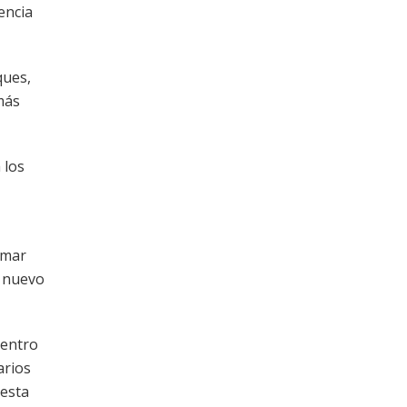
encia
ques,
más
 los
omar
n nuevo
Centro
arios
 esta