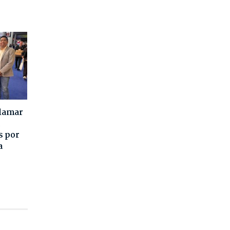
alamar
s por
a