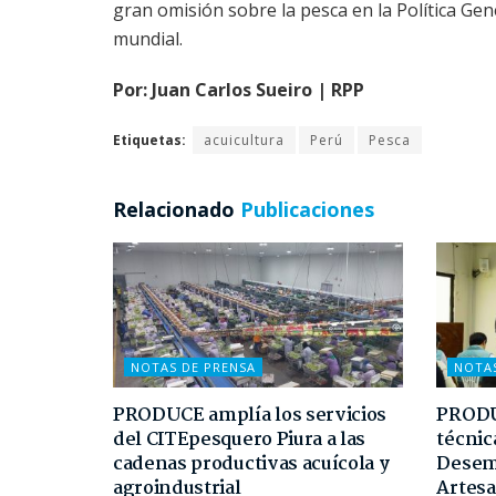
gran omisión sobre la pesca en la Política Ge
mundial.
Por: Juan Carlos Sueiro | RPP
Etiquetas:
acuicultura
Perú
Pesca
Relacionado
Publicaciones
NOTAS DE PRENSA
NOTA
PRODUCE amplía los servicios
PRODUC
del CITEpesquero Piura a las
técnic
cadenas productivas acuícola y
Desem
agroindustrial
Artesa