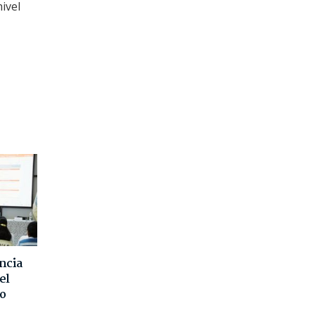
ivel
ncia
el
o