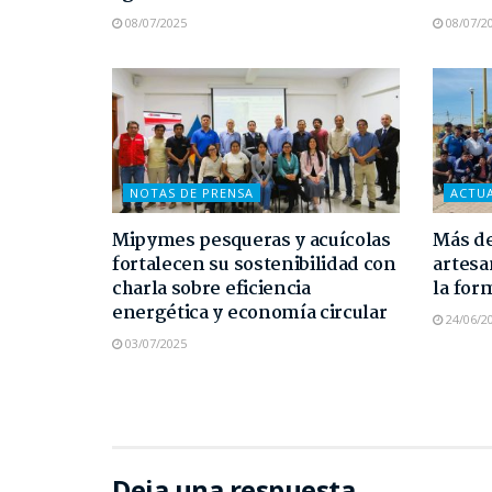
08/07/2025
08/07/2
NOTAS DE PRENSA
ACTU
Mipymes pesqueras y acuícolas
Más de
fortalecen su sostenibilidad con
artesa
charla sobre eficiencia
la for
energética y economía circular
24/06/2
03/07/2025
Deja una respuesta