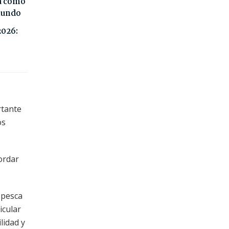
da como
 mundo
2026:
rtante
os
ordar
 pesca
icular
lidad y