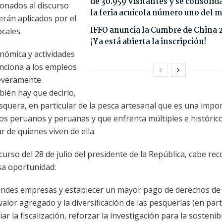
de 30.959 visitantes y se consoli
cionados al discurso
la feria acuícola número uno del
serán aplicados por el
IFFO anuncia la Cumbre de China 
cales.
¡Ya está abierta la inscripción!
onómica y actividades
enciona a los empleos
severamente
ién hay que decirlo,
pesquera, en particular de la pesca artesanal que es una impo
los peruanos y peruanas y que enfrenta múltiples e históric
r de quienes viven de ella.
rso del 28 de julio del presidente de la República, cabe rec
esa oportunidad:
randes empresas y establecer un mayor pago de derechos de
valor agregado y la diversificación de las pesquerías (en part
la fiscalización, reforzar la investigación para la sostenibi