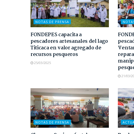
NOTAS DE PRENSA
NOTA
FONDEPES capacita a
FONDE
pescadores artesanales del lago
pescad
Titicaca en valor agregado de
Ventan
recursos pesqueros
repara
manipu
25/03/2025
pesqu
21/03/2
NOTAS DE PRENSA
ACTU