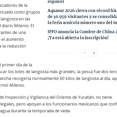
español
scadores de la
Aquasur 2026 cierra con récord his
 actuado como grupos
de 30.959 visitantes y se consoli
 langosta en las
la feria acuícola número uno del
diario Milenio. El
IFFO anuncia la Cumbre de China 
rantes de una
¡Ya está abierta la inscripción!
e el aumento
a la reducción
 primer día de la
r los lotes de langosta más grandes, la pesca fue dos ter
lancha recogería normalmente 60 kilos de langosta al día, a
ormó Milenio.
 Inspección y Vigilancia del Oriente de Yucatán, no tiene
ilegales, pero apoyan a los funcionarios mexicanos que conf
 agua durante la temporada de veda.