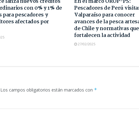
e lanza nuevos créditos
En el marco OROP-PS:
rdinarios con 0% y 1% de
Pescadores de Perú visit
s para pescadores y
Valparaíso para conocer
ltores afectados por
avances de la pesca artes
s
de Chile y normativas que
fortalecen la actividad
025
27/02/2025
Los campos obligatorios están marcados con
*