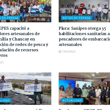
S DE PRENSA
NOTAS DE PRENSA
PES capacitó a
Piura: Sanipes otorga 35
ores artesanales de
habilitaciones sanitarias a
illa y Chancay en
pescadores de embarcaci
ción de redes de pesca y
artesanales
lación de recursos
17/03/2025
eros
025
ALIDAD
ACTUALIDAD