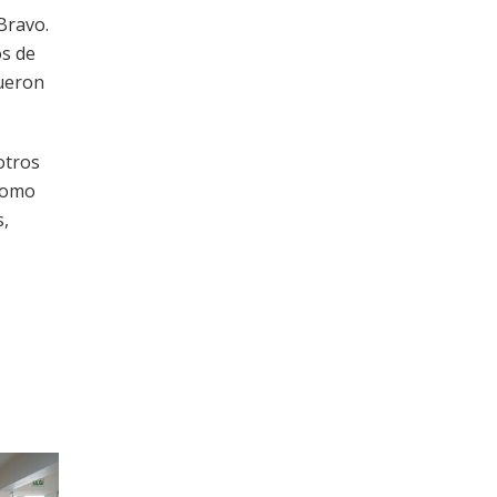
Bravo.
os de
fueron
otros
 como
s,