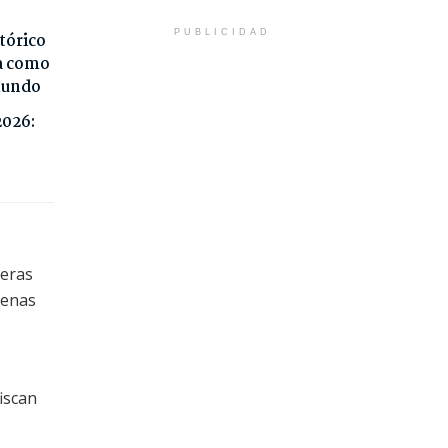
PUBLICIDAD
tórico
da como
 mundo
2026:
ceras
penas
iscan