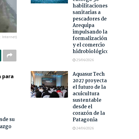
habilitaciones
sanitarias a
pescadores de
Arequipa
impulsando la
: Internet)
formalización
y el comercio
hidrobiológico
25/06/2026
Aquasur Tech
a para
2027 proyecta
el futuro de la
acuicultura
sustentable
desde el
corazón de la
sde su
Patagonia
razgo
24/06/2026