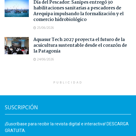
Día del Pescador: Sanipes entregó 30
habilitaciones sanitarias a pescadores de
Arequipa impulsando la formalización y el
comercio hidrobiológico
25/06/2026
Aquasur Tech 2027 proyecta el futuro de la
acuicultura sustentable desde el corazón de
la Patagonia
24/06/2026
PUBLICIDAD
SUSCRIPCIÓN
¡Suscríbase para recibir la revista digital e interactiva! DESCARGA
GRATUITA.