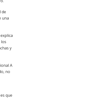
ro.
l de
e una
 explica
 los
nchas y
ional A
do, no
 es que