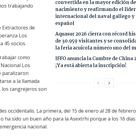
convertida en la mayor edición de
mos trabajando
nacimiento y reafirmando el lide
internacional del naval gallego y
español
e Extractores de
Aquasur 2026 cierra con récord his
speranza Los
de 30.959 visitantes y se consoli
a 45 socios.
la feria acuícola número uno del
trabajar como
IFFO anuncia la Cumbre de China 
o Nacional Los
¡Ya está abierta la inscripción!
 paralizaron
tarse a la llamada
, los cangrejeros son
es occidentalis. La primera, del 15 de enero al 28 de febrero
No ha sido un buen año para la Asextrhi porque a los 16 días
 emergencia nacional.