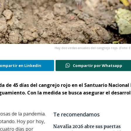
Hay dos vedas anuales del cangrejo rojo. (Foto: 
ompartir en Linkedin
Compartir por Whatsapp
a de 45 días del cangrejo rojo en el Santuario Nacional
uamiento. Con la medida se busca asegurar el desarrol
cosas de la pandemia.
Te recomendamos
ptando. Hoy por hoy,
Navalia 2026 abre sus puertas
 cuatro días por