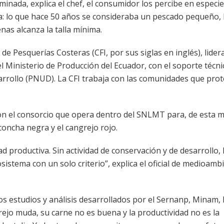
inada, explica el chef, el consumidor los percibe en especi
ita: lo que hace 50 años se consideraba un pescado pequeño,
nas alcanza la talla mínima.
 de Pesquerías Costeras (CFI, por sus siglas en inglés), lide
l Ministerio de Producción del Ecuador, con el soporte técni
rrollo (PNUD). La CFI trabaja con las comunidades que pro
con el consorcio que opera dentro del SNLMT para, de esta 
 concha negra y el cangrejo rojo.
d productiva. Sin actividad de conservación y de desarrollo, 
istema con un solo criterio”, explica el oficial de medioamb
s estudios y análisis desarrollados por el Sernanp, Minam, 
rejo muda, su carne no es buena y la productividad no es la