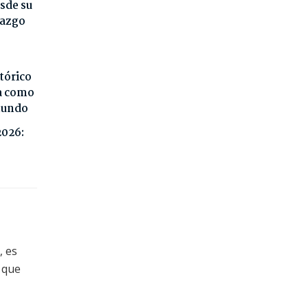
sde su
razgo
tórico
da como
 mundo
2026:
, es
 que