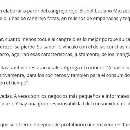
 elaborar a partir del cangrejo rojo. El chef Luciano Mazzett
jo, uñas de cangrejo fritas, en rellenos de empanadas y te
lar, cuanto menos toque al cangrejo es lo mejor porque su c
erezo, se pierde. Su sabor lo vinculo con el de las conchas n
rro, agarran esas características, justamente, de los mangl
edas también resultan vitales. Agrega el cocinero: “A nadie n
nitivamente, para los cocineros y también para el consumido
en el tiempo”.
 vedas. A veces son los negocios más pequeños e informales
o plazo. Y hay una gran responsabilidad del consumidor: no 
 que se ofrecen en época de prohibición tienen menores ta