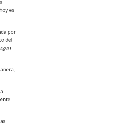
es
 hoy es
rada por
co del
tegen
manera,
la
iente
las