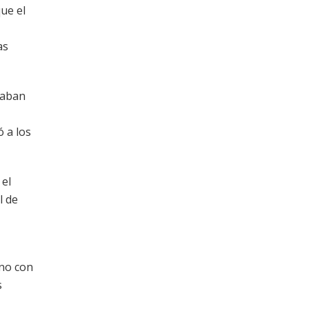
ue el
as
caban
 a los
 el
l de
ano con
s