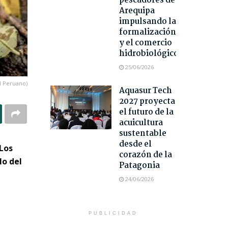
pescadores de
Arequipa
impulsando la
formalización
y el comercio
hidrobiológico
25/06/2026
El Peruano)
Aquasur Tech
2027 proyecta
el futuro de la
acuicultura
sustentable
desde el
 Los
corazón de la
lo del
Patagonia
24/06/2026
PUBLICIDAD