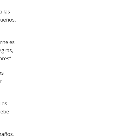
i las
queños,
arne es
egras,
ares”.
os
r
 los
debe
maños.