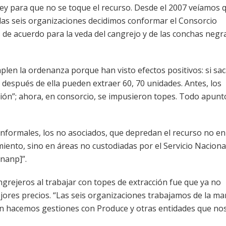
ey para que no se toque el recurso. Desde el 2007 veíamos q
las seis organizaciones decidimos conformar el Consorcio
e acuerdo para la veda del cangrejo y de las conchas negr
plen la ordenanza porque han visto efectos positivos: si sa
 después de ella pueden extraer 60, 70 unidades. Antes, los
ción”; ahora, en consorcio, se impusieron topes. Todo apuntó
nformales, los no asociados, que depredan el recurso no en
iento, sino en áreas no custodiadas por el Servicio Naciona
nanp]”.
ngrejeros al trabajar con topes de extracción fue que ya no
ores precios. “Las seis organizaciones trabajamos de la m
én hacemos gestiones con Produce y otras entidades que no