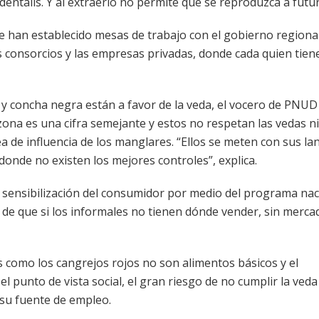
dentalis. Y al extraerlo no permite que se reproduzca a futu
e han establecido mesas de trabajo con el gobierno regiona
s consorcios y las empresas privadas, donde cada quien tien
 y concha negra están a favor de la veda, el vocero de PNUD
ona es una cifra semejante y estos no respetan las vedas ni
 de influencia de los manglares. “Ellos se meten con sus la
onde no existen los mejores controles”, explica.
a sensibilización del consumidor por medio del programa nac
de que si los informales no tienen dónde vender, sin merca
 como los cangrejos rojos no son alimentos básicos y el
l punto de vista social, el gran riesgo de no cumplir la veda
 su fuente de empleo.