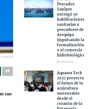
Pescador:
Sanipes
entregó 30
habilitaciones
sanitarias a
pescadores de
Arequipa
impulsando la
formalización
y el comercio
hidrobiológico
o: Imarpe)
25/06/2026
Aquasur Tech
2027 proyecta
el futuro de la
acuicultura
sustentable
ir con
desde el
corazón de la
Patagonia