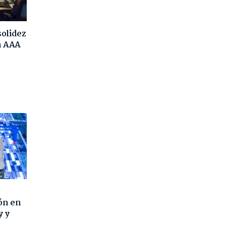
solidez
ón AAA
ón en
y y