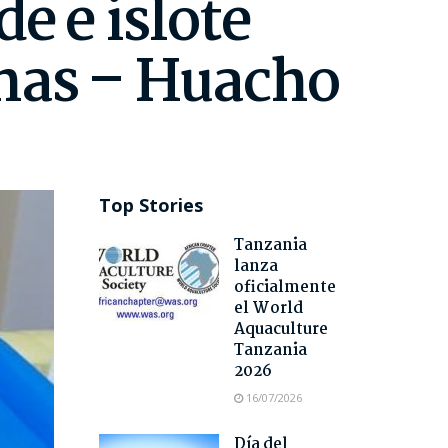
e e islote
inas – Huacho
Top Stories
Tanzania
lanza
oficialmente
el World
Aquaculture
Tanzania
2026
16/07/2026
Día del