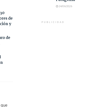
24/06/2026
 30
ores de
ción y
PUBLICIDAD
uro de
l
l
on
o que