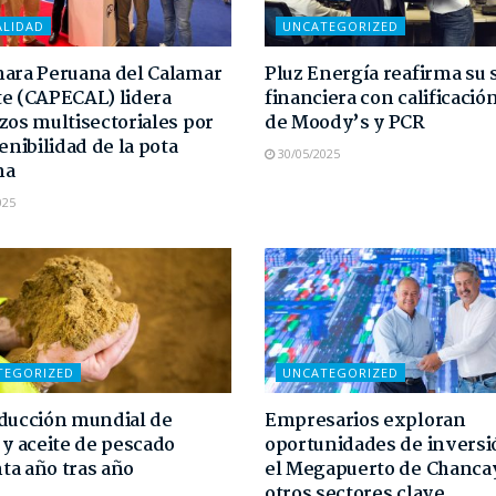
ALIDAD
UNCATEGORIZED
ara Peruana del Calamar
Pluz Energía reafirma su 
e (CAPECAL) lidera
financiera con calificaci
zos multisectoriales por
de Moody’s y PCR
enibilidad de la pota
30/05/2025
na
025
TEGORIZED
UNCATEGORIZED
ducción mundial de
Empresarios exploran
 y aceite de pescado
oportunidades de inversi
a año tras año
el Megapuerto de Chanca
otros sectores clave