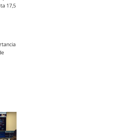
ta 17,5
rtancia
de