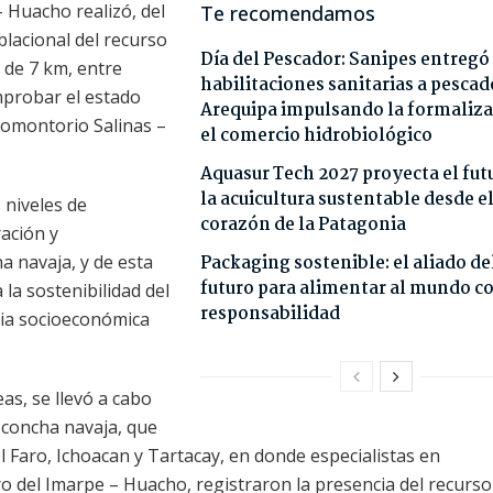
 Huacho realizó, del
Te recomendamos
oblacional del recurso
Día del Pescador: Sanipes entregó
 de 7 km, entre
habilitaciones sanitarias a pescad
omprobar el estado
Arequipa impulsando la formaliza
romontorio Salinas –
el comercio hidrobiológico
Aquasur Tech 2027 proyecta el fut
la acuicultura sustentable desde e
 niveles de
corazón de la Patagonia
ración y
a navaja, y de esta
Packaging sostenible: el aliado de
futuro para alimentar al mundo c
 la sostenibilidad del
responsabilidad
cia socioeconómica
as, se llevó a cabo
 concha navaja, que
 Faro, Ichoacan y Tartacay, en donde especialistas en
o del Imarpe – Huacho, registraron la presencia del recurs