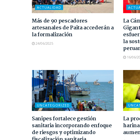
ACTUALIDAD
ACTU
Más de 90 pescadores
La Cám
artesanales de Paita accederán a
Gigant
la formalización
esfuer
la sost
24/06/2025
perua
16/06/2
UNCATEGORIZED
UNCA
Sanipes fortalece gestión
La pro
sanitaria incorporando enfoque
harina
de riesgos y optimizando
aument
fiscalización sanitaria