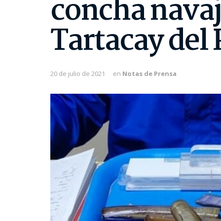
concha navaja
Tartacay del
20 de julio de 2021
en
Notas de Prensa