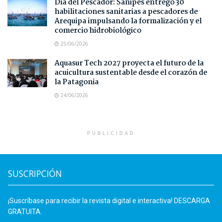
Día del Pescador: Sanipes entregó 30
habilitaciones sanitarias a pescadores de
Arequipa impulsando la formalización y el
comercio hidrobiológico
25/06/2026
Aquasur Tech 2027 proyecta el futuro de la
acuicultura sustentable desde el corazón de
la Patagonia
24/06/2026
PUBLICIDAD
SUSCRIPCIÓN
¡Suscríbase para recibir la revista digital e interactiva! DESCARGA
GRATUITA.