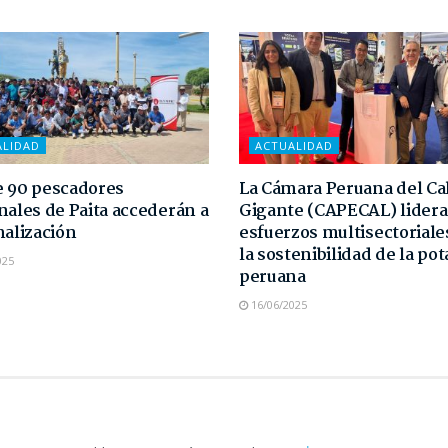
ALIDAD
ACTUALIDAD
 90 pescadores
La Cámara Peruana del C
nales de Paita accederán a
Gigante (CAPECAL) lidera
malización
esfuerzos multisectoriale
la sostenibilidad de la pot
025
peruana
16/06/2025