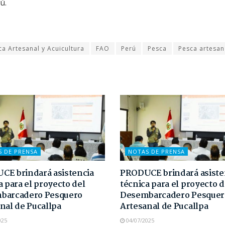
ú.
a Artesanal y Acuicultura
FAO
Perú
Pesca
Pesca artesan
S DE PRENSA
NOTAS DE PRENSA
E brindará asistencia
PRODUCE brindará asiste
a para el proyecto del
técnica para el proyecto d
barcadero Pesquero
Desembarcadero Pesquer
nal de Pucallpa
Artesanal de Pucallpa
025
04/07/2025