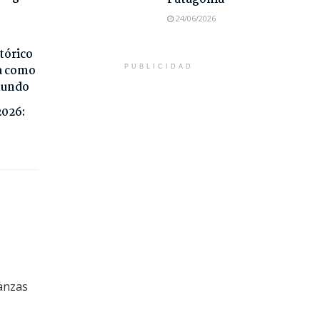
24/06/2026
tórico
da como
PUBLICIDAD
 mundo
2026:
ianzas