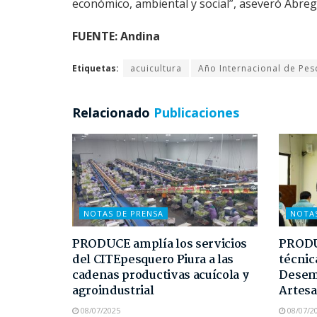
económico, ambiental y social”, aseveró Abreg
FUENTE: Andina
Etiquetas:
acuicultura
Año Internacional de Pesc
Relacionado
Publicaciones
NOTAS DE PRENSA
NOTA
PRODUCE amplía los servicios
PRODUC
del CITEpesquero Piura a las
técnic
cadenas productivas acuícola y
Desem
agroindustrial
Artesa
08/07/2025
08/07/2