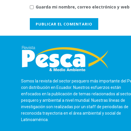
Guarda mi nombre, correo electrónico y web
Somos la revista del sector pesquero más importante del P
con distribución en Ecuador. Nuestros esfuerzos están
enfocados en la publicación de temas relacionados al secto
pesquero y ambiental a nivel mundial. Nuestras líneas de
investigación son realizadas por un staff de periodistas de
reconocida trayectoria en el área ambiental y social de
Latinoamérica.