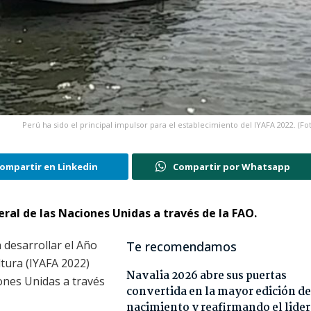
Perú ha sido el principal impulsor para el establecimiento del IYAFA 2022. (Fo
ompartir en Linkedin
Compartir por Whatsapp
al de las Naciones Unidas a través de la FAO.
 desarrollar el Año
Te recomendamos
ltura (IYAFA 2022)
Navalia 2026 abre sus puertas
ones Unidas a través
convertida en la mayor edición de
nacimiento y reafirmando el lide