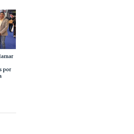
alamar
s por
a