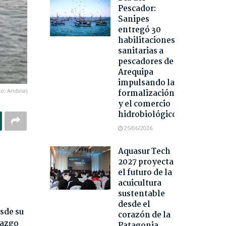
Pescador:
Sanipes
entregó 30
habilitaciones
sanitarias a
pescadores de
Arequipa
impulsando la
to: Andina)
formalización
y el comercio
hidrobiológico
25/06/2026
Aquasur Tech
2027 proyecta
el futuro de la
acuicultura
sustentable
desde el
sde su
corazón de la
razgo
Patagonia