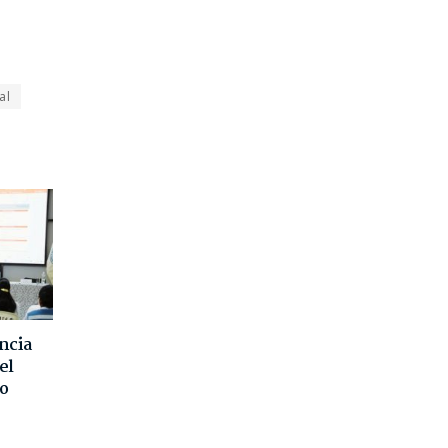
al
ncia
el
o