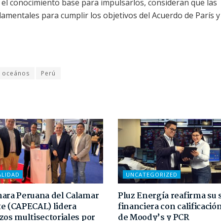
el conocimiento base para impulsarlos, consideran que las
amentales para cumplir los objetivos del Acuerdo de París y
oceános
Perú
ALIDAD
UNCATEGORIZED
ara Peruana del Calamar
Pluz Energía reafirma su 
e (CAPECAL) lidera
financiera con calificaci
zos multisectoriales por
de Moody’s y PCR