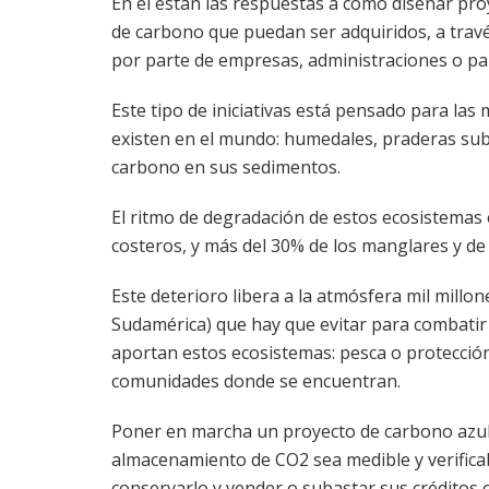
En él están las respuestas a cómo diseñar pro
de carbono que puedan ser adquiridos, a tra
por parte de empresas, administraciones o pa
Este tipo de iniciativas está pensado para la
existen en el mundo: humedales, praderas su
carbono en sus sedimentos.
El ritmo de degradación de estos ecosistemas
costeros, y más del 30% de los manglares y de
Este deterioro libera a la atmósfera mil millo
Sudamérica) que hay que evitar para combatir 
aportan estos ecosistemas: pesca o protección
comunidades donde se encuentran.
Poner en marcha un proyecto de carbono azul 
almacenamiento de CO2 sea medible y verificable
conservarlo y vender o subastar sus créditos o