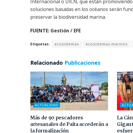
Internacional o UICN, que están promoviendo 
soluciones basadas en los océanos serán fund
preservar la biodiversidad marina.
FUENTE: Gestión / EFE
Etiquetas:
ecosistemas
ecosistemas marinos
Relacionado
Publicaciones
ACTUALIDAD
ACTU
Más de 90 pescadores
La Cám
artesanales de Paita accederán a
Gigant
la formalización
esfuer