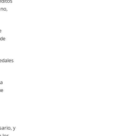
éditos
ono,
e
 de
edales
da
ue
ario, y
e los