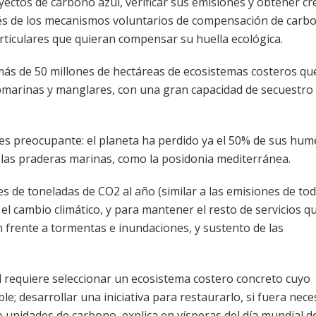
yectos de carbono azul, verificar sus emisiones y obtener cr
vés de los mecanismos voluntarios de compensación de carb
rticulares que quieran compensar su huella ecológica.
s más de 50 millones de hectáreas de ecosistemas costeros qu
bmarinas y manglares, con una gran capacidad de secuestro
 es preocupante: el planeta ha perdido ya el 50% de sus hum
 las praderas marinas, como la posidonia mediterránea.
nes de toneladas de CO2 al año (similar a las emisiones de to
el cambio climático, y para mantener el resto de servicios q
 frente a tormentas e inundaciones, y sustento de las
requiere seleccionar un ecosistema costero concreto cuyo
; desarrollar una iniciativa para restaurarlo, si fuera neces
 unidades de carbono, explica en vísperas del día mundial d