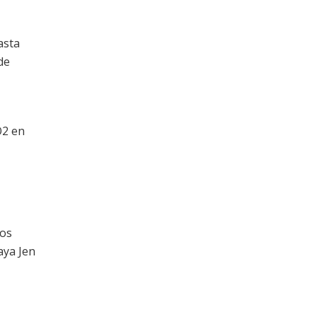
asta
de
O2 en
mos
aya Jen