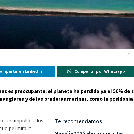
(Fot
ompartir en Linkedin
Compartir por Whatsapp
as es preocupante: el planeta ha perdido ya el 50% de 
manglares y de las praderas marinas, como la posidonia
por un impulso a los
Te recomendamos
que permita la
Navalia 2026 abre sus puertas