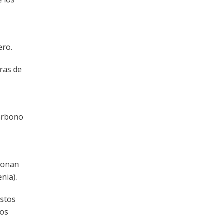
ero.
ras de
carbono
ionan
nia).
estos
nos