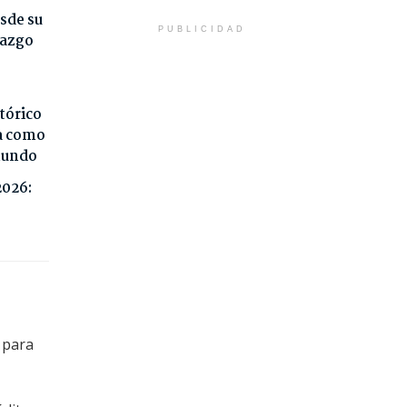
sde su
PUBLICIDAD
razgo
tórico
da como
 mundo
2026:
 para