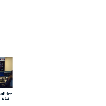
solidez
ón AAA