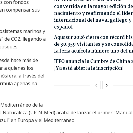
os con fondos
convertida en la mayor edición de
ten compensar sus
nacimiento y reafirmando el lide
internacional del naval gallego y
español
cosistemas marinos y
Aquasur 2026 cierra con récord his
” de CO2, llegando a
de 30.959 visitantes y se consoli
bosques.
la feria acuícola número uno del
esde hace más de
IFFO anuncia la Cumbre de China 
 a quienes los
¡Ya está abierta la inscripción!
ósfera, a través del
órmula apenas ha
 Mediterráneo de la
la Naturaleza (UICN-Med) acaba de lanzar el primer “Manual
zul” en Europa y el Mediterráneo.