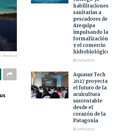
habilitaciones
sanitarias a
pescadores de
Arequipa
impulsando la
formalización
y el comercio
hidrobiológico
o: Reuters)
25/06/2026
Aquasur Tech
2027 proyecta
el futuro de la
acuicultura
sus
sustentable
desde el
corazón de la
Patagonia
24/06/2026