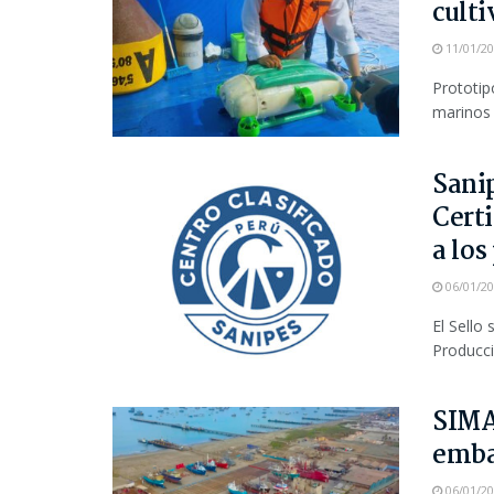
culti
11/01/2
Prototip
marinos m
Sanip
Cert
a los
06/01/2
El Sello
Producci
SIMA
emba
06/01/2