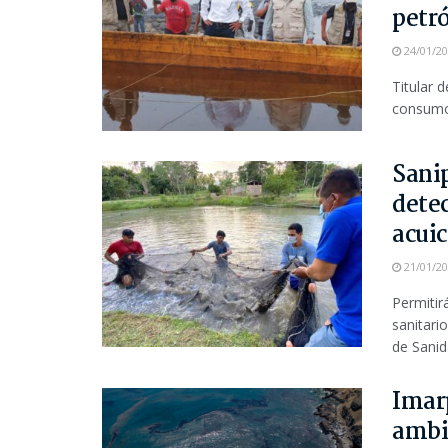
petr
24/01/2
Titular 
consumo 
Sani
dete
acuic
21/01/2
Permitir
sanitari
de Sanid
Imarp
ambi