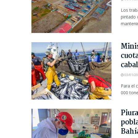
Los trab
pintado 
mantenim
Minis
cuota
cabal
03/01/2
Para el 
000 tone
Piura
pobla
Bahí