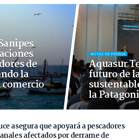
 Sanipes
taciones
NOTAS DE PRENSA
adores de
Aquasur Te
ndo la
futuro de l
l comercio
sustentabl
la Patagon
uce asegura que apoyará a pescadores
sanales afectados por derrame de