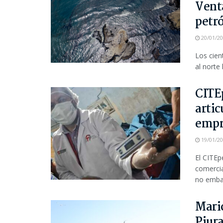
Vent
petr
20/01/2
Los cien
al norte 
CITE
artic
empr
19/01/2
El CITEp
comercia
no embar
Maric
Piura