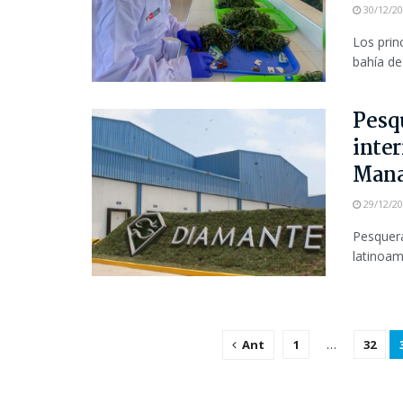
30/12/2
Los prin
bahía de
Pesq
inter
Mana
29/12/2
Pesquera
latinoam
Ant
1
…
32