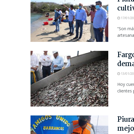
culti
17/01/2
“Son más
artesana
Farg
dema
13/01/2
Hoy cue
clientes 
Piur
mejor