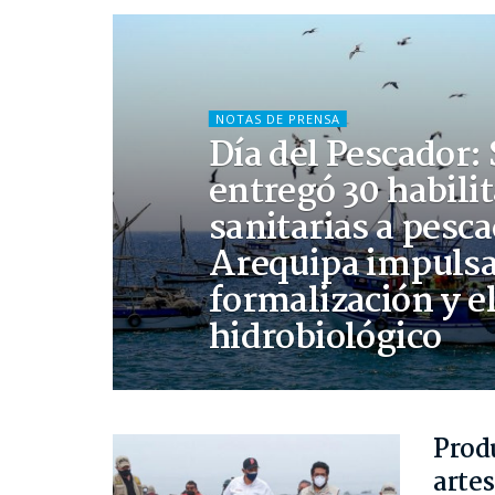
NOTAS DE PRENSA
Día del Pescador:
entregó 30 habili
sanitarias a pesc
Arequipa impulsa
formalización y e
hidrobiológico
Prod
arte